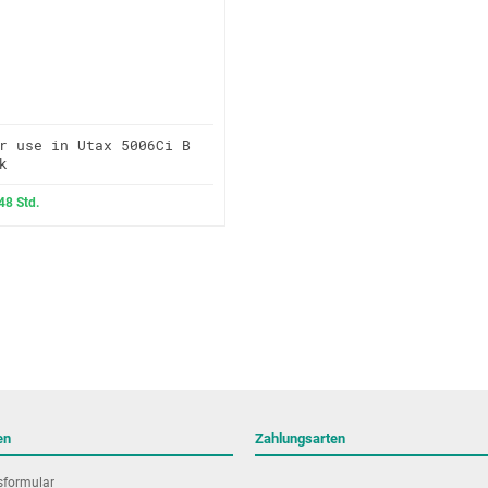
r use in Utax 5006Ci B
k
 48 Std.
en
Zahlungsarten
sformular