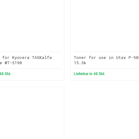
 for Kyocera TASKalfa
Toner for use in Utax P-50
e WT-5190
15.5k
 48 Std.
Lieferbar in 48 Std.