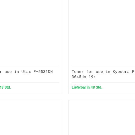
r use in Utax P-5531DN
Toner for use in Kyocera P
3045dn 19k
 48 Std.
Lieferbar in 48 Std.