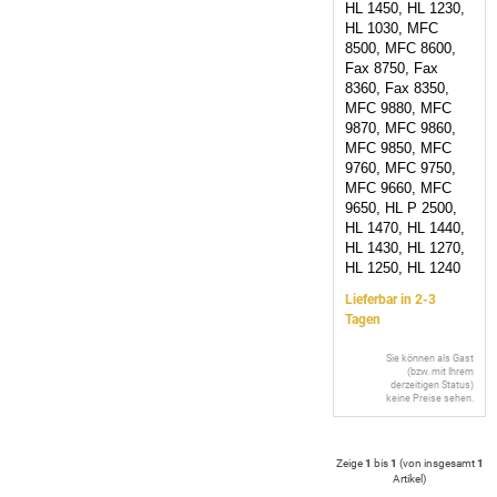
HL 1450, HL 1230,
HL 1030, MFC
8500, MFC 8600,
Fax 8750, Fax
8360, Fax 8350,
MFC 9880, MFC
9870, MFC 9860,
MFC 9850, MFC
9760, MFC 9750,
MFC 9660, MFC
9650, HL P 2500,
HL 1470, HL 1440,
HL 1430, HL 1270,
HL 1250, HL 1240
Lieferbar in 2-3
Tagen
Sie können als Gast
(bzw. mit Ihrem
derzeitigen Status)
keine Preise sehen.
Zeige
1
bis
1
(von insgesamt
1
Artikel
)