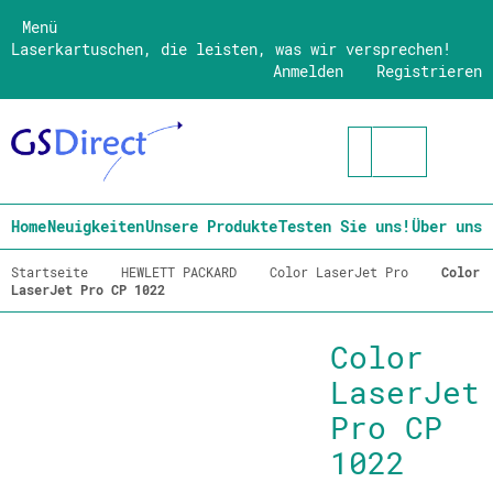
Menü
Laserkartuschen, die leisten, was wir versprechen!
Anmelden
Registrieren
Home
Neuigkeiten
Unsere Produkte
Testen Sie uns!
Über uns
Startseite
HEWLETT PACKARD
Color LaserJet Pro
Color
LaserJet Pro CP 1022
Color
LaserJet
Pro CP
1022