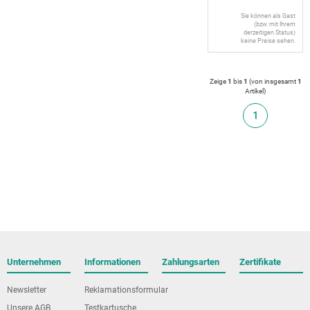
Sie können als Gast
(bzw. mit Ihrem
derzeitigen Status)
keine Preise sehen.
Zeige
1
bis
1
(von insgesamt
1
Artikel
)
1
Unternehmen
Informationen
Zahlungsarten
Zertifikate
Newsletter
Reklamationsformular
Unsere AGB
Testkartusche