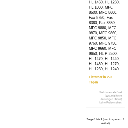
HL 1450, HL 1230,
HL 1030, MFC
8500, MFC 8600,
Fax 8750, Fax
8360, Fax 8350,
MFC 9880, MFC
9870, MFC 9860,
MFC 9850, MFC
9760, MFC 9750,
MFC 9660, MFC
9650, HL P 2500,
HL 1470, HL 1440,
HL 1430, HL 1270,
HL 1250, HL 1240
Lieferbar in 2-3
Tagen
Sie können als Gast
(bzw. mit Ihrem
derzeitigen Status)
keine Preise sehen.
Zeige
1
bis
1
(von insgesamt
1
Artikel
)