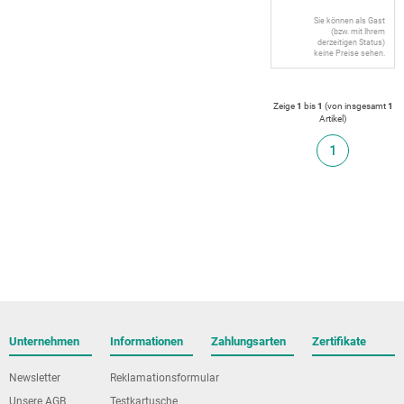
Sie können als Gast
(bzw. mit Ihrem
derzeitigen Status)
keine Preise sehen.
Zeige
1
bis
1
(von insgesamt
1
Artikel
)
1
Unternehmen
Informationen
Zahlungsarten
Zertifikate
Newsletter
Reklamationsformular
Unsere AGB
Testkartusche