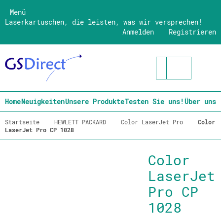
Menü
Laserkartuschen, die leisten, was wir versprechen!
Anmelden
Registrieren
Home
Neuigkeiten
Unsere Produkte
Testen Sie uns!
Über uns
Startseite
HEWLETT PACKARD
Color LaserJet Pro
Color
LaserJet Pro CP 1028
Color
LaserJet
Pro CP
1028