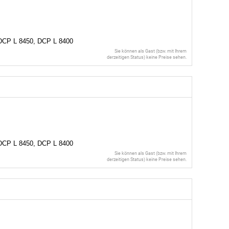
 DCP L 8450, DCP L 8400
Sie können als Gast (bzw. mit Ihrem
derzeitigen Status) keine Preise sehen.
 DCP L 8450, DCP L 8400
Sie können als Gast (bzw. mit Ihrem
derzeitigen Status) keine Preise sehen.