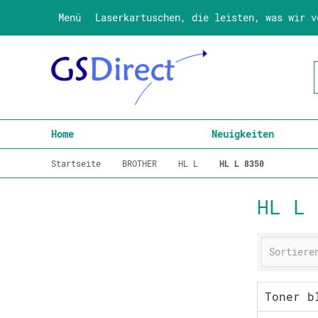
Menü
Laserkartuschen, die leisten, was wir v
Home
Neuigkeiten
Startseite
BROTHER
HL L
HL L 8350
HL L 
Toner b