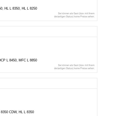
0, HL L 8350, HL L 8250
Sie können als Gast (bzw. mit Ihrem
derzeitigen Status) keine Preise sehen.
 DCP L 8450, MFC L 8850
Sie können als Gast (bzw. mit Ihrem
derzeitigen Status) keine Preise sehen.
 8350 CDW, HL L 8350