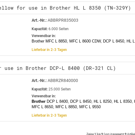
ellow for use in Brother HL L 8350 (TN-329Y)
Art.-Nr.:
ABBRPR835003
Kapazität:
6.000 Seiten
Verwendbar in:
Brother MFC L 8850, MFC L 8600 CDW, DCP L 8450, HL L
Lieferbar in 2-3 Tagen
r use in Brother DCP-L 8400 (DR-321 CL)
Art.-Nr.:
ABBRZR840000
Kapazität:
25.000 Seiten
Verwendbar in:
Brother
DCP L 8400, DCP L 8450, HL L 8250, HL L 8350, 
MFC L 8650, MFC L 8850, MFC L 9550
Lieferbar in 2-3 Tagen
Zeige
1
bis
9
(von insgesamt
9
Artike