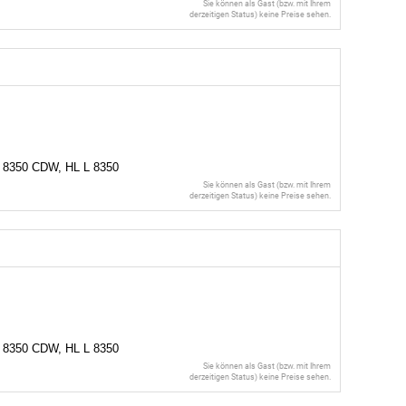
Sie können als Gast (bzw. mit Ihrem
derzeitigen Status) keine Preise sehen.
 8350 CDW, HL L 8350
Sie können als Gast (bzw. mit Ihrem
derzeitigen Status) keine Preise sehen.
 8350 CDW, HL L 8350
Sie können als Gast (bzw. mit Ihrem
derzeitigen Status) keine Preise sehen.