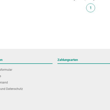
1
en
Zahlungsarten
sformular
e
ersand
 und Datenschutz