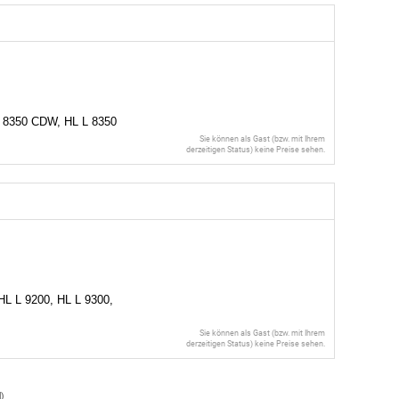
 8350 CDW, HL L 8350
Sie können als Gast (bzw. mit Ihrem
derzeitigen Status) keine Preise sehen.
HL L 9200, HL L 9300,
Sie können als Gast (bzw. mit Ihrem
derzeitigen Status) keine Preise sehen.
l
)