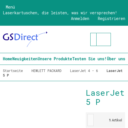
Menü
Laserkartuschen, die leisten, was wir versprechen!
Anmelden
Registrieren
Home
Neuigkeiten
Unsere Produkte
Testen Sie uns!
Über uns
Startseite
HEWLETT PACKARD
LaserJet 4 - 6
LaserJet
5 P
LaserJet
5 P
1
Artikel