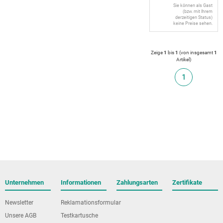
Sie können als Gast
(bzw. mit Ihrem
derzeitigen Status)
keine Preise sehen.
Zeige
1
bis
1
(von insgesamt
1
Artikel
)
1
Unternehmen
Informationen
Zahlungsarten
Zertifikate
Newsletter
Reklamationsformular
Unsere AGB
Testkartusche