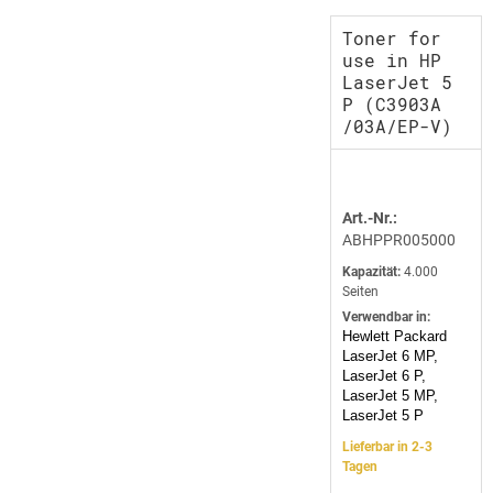
Toner for
use in HP
LaserJet 5
P (C3903A
/03A/EP-V)
Art.-Nr.:
ABHPPR005000
Kapazität:
4.000
Seiten
Verwendbar in:
Hewlett Packard
LaserJet 6 MP,
LaserJet 6 P,
LaserJet 5 MP,
LaserJet 5 P
Lieferbar in 2-3
Tagen