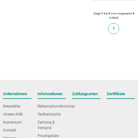
Zeige
1
bis
4
(von insgesamt
4
Artikel
)
1
Unternehmen
Informationen
Zahlungsarten
Zertifikate
Newsletter
Reklamationsformular
Unsere AGB
Testkartusche
Impressum
Zahlung &
Versand
Kontakt
Privatsphäre