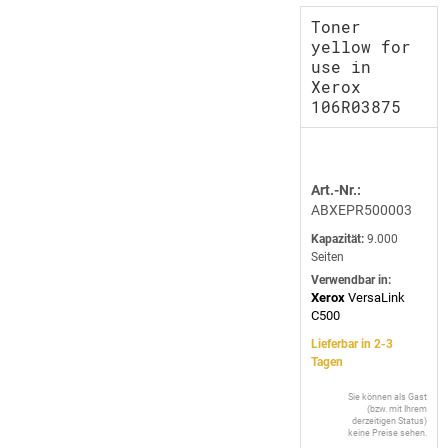
Toner
yellow for
use in
Xerox
106R03875
Art.-Nr.:
ABXEPR500003
Kapazität:
9.000
Seiten
Verwendbar in:
Xerox
VersaLink
C500
Lieferbar in 2-3
Tagen
Sie können als Gast
(bzw. mit Ihrem
derzeitigen Status)
keine Preise sehen.