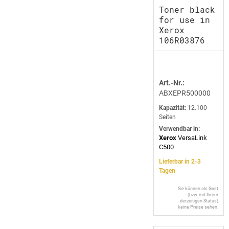
Toner black
for use in
Xerox
106R03876
Art.-Nr.:
ABXEPR500000
Kapazität:
12.100
Seiten
Verwendbar in:
Xerox
VersaLink
C500
Lieferbar in 2-3
Tagen
Sie können als Gast
(bzw. mit Ihrem
derzeitigen Status)
keine Preise sehen.