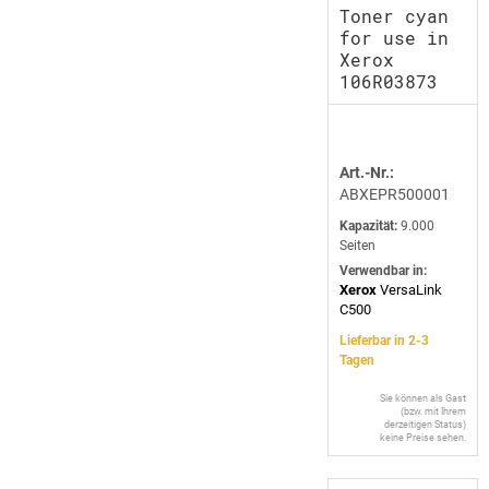
Toner cyan
for use in
Xerox
106R03873
Art.-Nr.:
ABXEPR500001
Kapazität:
9.000
Seiten
Verwendbar in:
Xerox
VersaLink
C500
Lieferbar in 2-3
Tagen
Sie können als Gast
(bzw. mit Ihrem
derzeitigen Status)
keine Preise sehen.