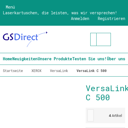
Menü
Laserkartuschen, die leisten, was wir versprechen!
Anmelden
Registrieren
Home
Neuigkeiten
Unsere Produkte
Testen Sie uns!
Über uns
Startseite
XEROX
VersaLink
VersaLink C 500
VersaLin
C 500
4
Artikel