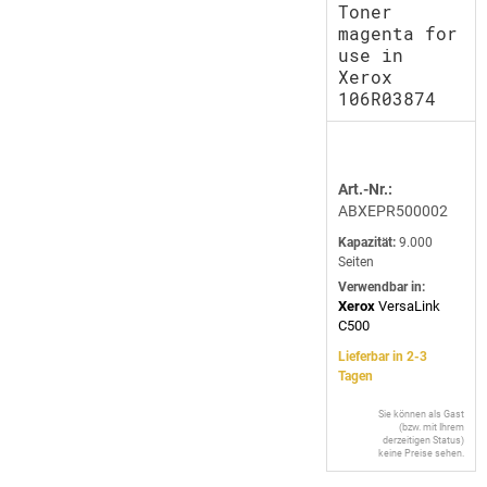
Toner
magenta for
use in
Xerox
106R03874
Art.-Nr.:
ABXEPR500002
Kapazität:
9.000
Seiten
Verwendbar in:
Xerox
VersaLink
C500
Lieferbar in 2-3
Tagen
Sie können als Gast
(bzw. mit Ihrem
derzeitigen Status)
keine Preise sehen.