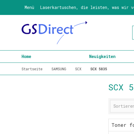
Menü
Laserkartuschen, die leisten, was wir v
Home
Neuigkeiten
Startseite
SAMSUNG
SCX
SCX 5835
SCX 5
Toner f