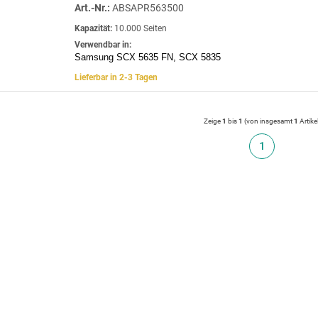
Art.-Nr.:
ABSAPR563500
Kapazität:
10.000 Seiten
Verwendbar in:
Samsung SCX 5635 FN, SCX 5835
Lieferbar in 2-3 Tagen
Zeige
1
bis
1
(von insgesamt
1
Artike
1