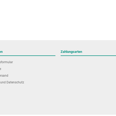
en
Zahlungsarten
sformular
e
ersand
 und Datenschutz