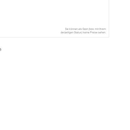
Sie können als Gast (bzw. mit Ihrem
derzeitigen Status) keine Preise sehen.
l
)