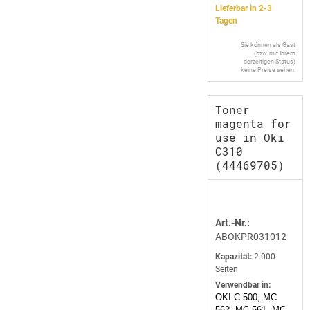
Lieferbar in 2-3
Tagen
Sie können als Gast
(bzw. mit Ihrem
derzeitigen Status)
keine Preise sehen.
Toner
magenta for
use in Oki
C310
(44469705)
Art.-Nr.:
ABOKPR031012
Kapazität:
2.000
Seiten
Verwendbar in:
OKI C 500, MC
562, MC 561, MC