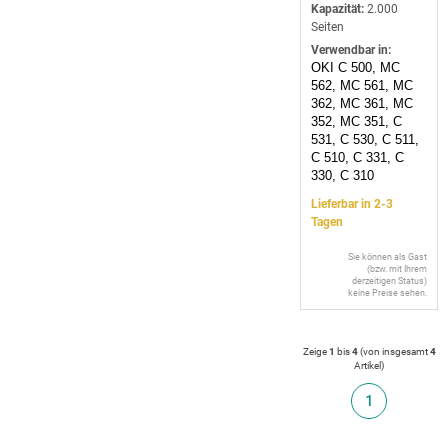
Kapazität:
2.000
Seiten
Verwendbar in:
OKI C 500, MC
562, MC 561, MC
362, MC 361, MC
352, MC 351, C
531, C 530, C 511,
C 510, C 331, C
330, C 310
Lieferbar in 2-3
Tagen
Sie können als Gast
(bzw. mit Ihrem
derzeitigen Status)
keine Preise sehen.
Zeige
1
bis
4
(von insgesamt
4
Artikel
)
1