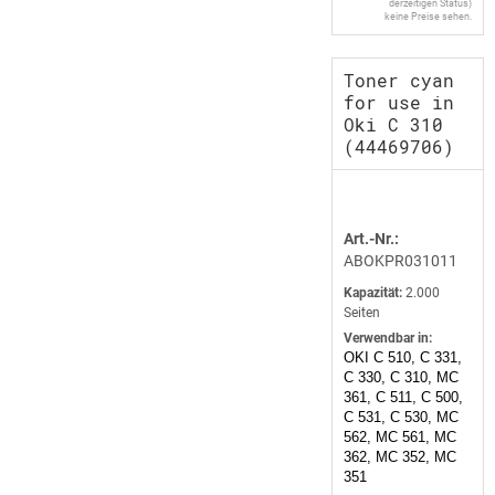
derzeitigen Status)
keine Preise sehen.
Toner cyan
for use in
Oki C 310
(44469706)
Art.-Nr.:
ABOKPR031011
Kapazität:
2.000
Seiten
Verwendbar in:
OKI C 510, C 331,
C 330, C 310, MC
361, C 511, C 500,
C 531, C 530, MC
562, MC 561, MC
362, MC 352, MC
351