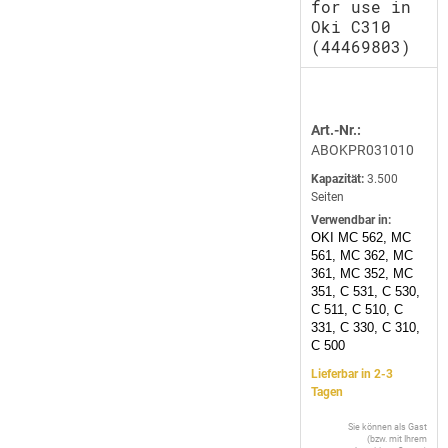
for use in
Oki C310
(44469803)
Art.-Nr.:
ABOKPR031010
Kapazität:
3.500
Seiten
Verwendbar in:
OKI MC 562, MC
561, MC 362, MC
361, MC 352, MC
351, C 531, C 530,
C 511, C 510, C
331, C 330, C 310,
C 500
Lieferbar in 2-3
Tagen
Sie können als Gast
(bzw. mit Ihrem