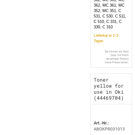
362, MC 361, MC
352, MC 351, C
531, C 530, C 511,
C 510, C 331, C
330, C 310
Lieferbar in 2-3
Tagen
Sie können als Gast
(bzw. mit Ihrem
derzeitigen Status)
keine Preise sehen.
Toner
yellow for
use in Oki
(44469704)
Art.-Nr.:
ABOKPR031013