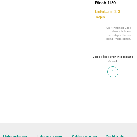
Ricoh
1130
Lieferbar in 2-3
Tagen
Sie können als Gast
(bzw. mit Ihrem
derzeitigen Status)
keine Preise sehen.
Zeige
1
bis
1
(von insgesamt
1
Artikel
)
1
Unternehmen
Informationen
Zahlungsarten
Zertifikate