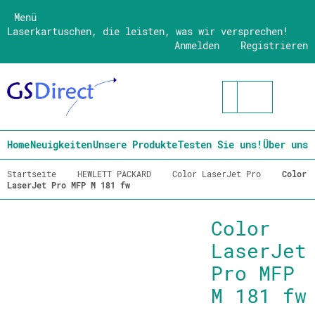
Menü
Laserkartuschen, die leisten, was wir versprechen!
Anmelden
Registrieren
Home
Neuigkeiten
Unsere Produkte
Testen Sie uns!
Über uns
Startseite
HEWLETT PACKARD
Color LaserJet Pro
Color
LaserJet Pro MFP M 181 fw
Color
LaserJet
Pro MFP
M 181 fw