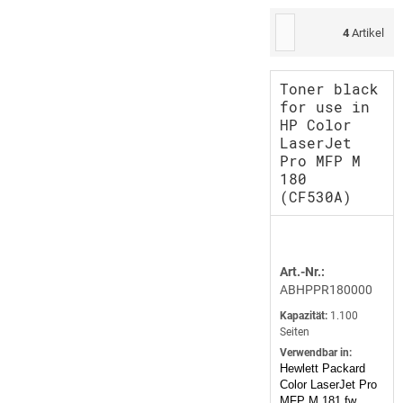
4
Artikel
Toner black
for use in
HP Color
LaserJet
Pro MFP M
180
(CF530A)
Art.-Nr.:
ABHPPR180000
Kapazität:
1.100
Seiten
Verwendbar in:
Hewlett Packard
Color LaserJet Pro
MFP M 181 fw,