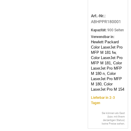
Art.-Nr.:
ABHPPR180001
Kapazität:
900 Seiten
Verwendbar in:
Hewlett Packard
Color LaserJet Pro
MFP M 181 fw,
Color LaserJet Pro
MFP M 181, Color
LaserJet Pro MFP
M 180 n, Color
LaserJet Pro MFP
M 180, Color
LaserJet Pro M 154
Lieferbar in 2-3
Tagen
Sie können als Gast
(bzw. mit Ihrem
derzeitigen Status)
keine Preise sehen.