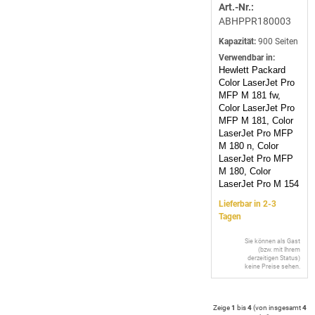
Art.-Nr.:
ABHPPR180003
Kapazität:
900 Seiten
Verwendbar in:
Hewlett Packard
Color LaserJet Pro
MFP M 181 fw,
Color LaserJet Pro
MFP M 181, Color
LaserJet Pro MFP
M 180 n, Color
LaserJet Pro MFP
M 180, Color
LaserJet Pro M 154
Lieferbar in 2-3
Tagen
Sie können als Gast
(bzw. mit Ihrem
derzeitigen Status)
keine Preise sehen.
Zeige
1
bis
4
(von insgesamt
4