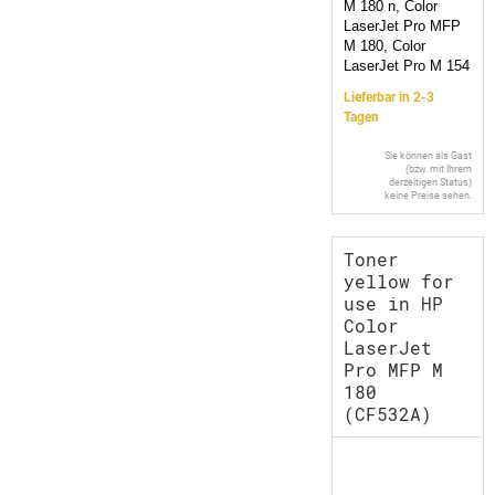
M 180 n, Color
LaserJet Pro MFP
M 180, Color
LaserJet Pro M 154
Lieferbar in 2-3
Tagen
Sie können als Gast
(bzw. mit Ihrem
derzeitigen Status)
keine Preise sehen.
Toner
yellow for
use in HP
Color
LaserJet
Pro MFP M
180
(CF532A)