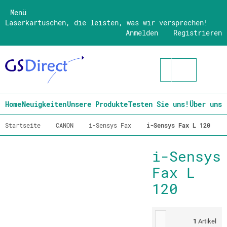
Menü
Laserkartuschen, die leisten, was wir versprechen!
Anmelden
Registrieren
Home
Neuigkeiten
Unsere Produkte
Testen Sie uns!
Über uns
Startseite
CANON
i-Sensys Fax
i-Sensys Fax L 120
i-Sensys
Fax L
120
1
Artikel