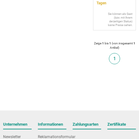
Tagen
Sie können als Gast
(bzw. mit Ihrem
derzeitigen Status)
keine Preise sehen.
Zeige
1
bis
1
(von insgesamt
1
Artikel
)
1
Unternehmen
Informationen
Zahlungsarten
Zertifikate
Newsletter
Reklamationsformular