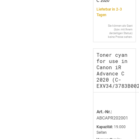
C 2020
Lieferbar in 2-3
Tagen
Sie können als Gast
(bzw. mit Ihrem
derzeitigen Status)
keine Preise sehen.
Toner cyan
for use in
Canon iR
Advance C
2020 (C-
EXV34/3783B00
Art.-Nr.:
ABCAPR202001
Kapazität:
19.000
Seiten