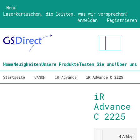
Menü
Laserkartuschen, die leisten, was wir versprechen!
Anmelden
Registrieren
Home
Neuigkeiten
Unsere Produkte
Testen Sie uns!
Über uns
Startseite
CANON
iR Advance
iR Advance C 2225
iR
Advance
C 2225
4
Artikel