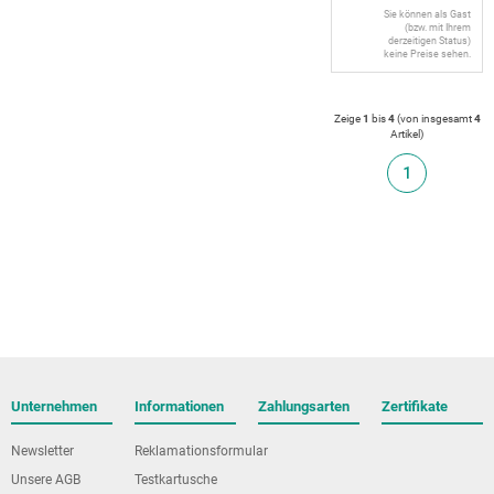
Sie können als Gast
(bzw. mit Ihrem
derzeitigen Status)
keine Preise sehen.
Zeige
1
bis
4
(von insgesamt
4
Artikel
)
1
Unternehmen
Informationen
Zahlungsarten
Zertifikate
Newsletter
Reklamationsformular
Unsere AGB
Testkartusche