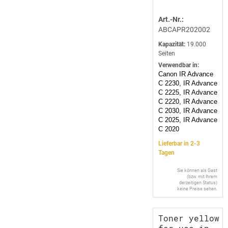
Art.-Nr.:
ABCAPR202002
Kapazität:
19.000
Seiten
Verwendbar in:
Canon IR Advance
C 2230, IR Advance
C 2225, IR Advance
C 2220, IR Advance
C 2030, IR Advance
C 2025, IR Advance
C 2020
Lieferbar in 2-3
Tagen
Sie können als Gast
(bzw. mit Ihrem
derzeitigen Status)
keine Preise sehen.
Toner yellow