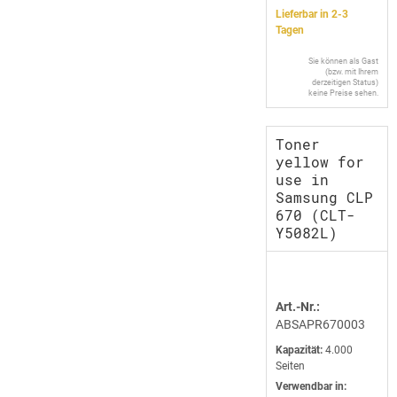
Lieferbar in 2-3
Tagen
Sie können als Gast
(bzw. mit Ihrem
derzeitigen Status)
keine Preise sehen.
Toner
yellow for
use in
Samsung CLP
670 (CLT-
Y5082L)
Art.-Nr.:
ABSAPR670003
Kapazität:
4.000
Seiten
Verwendbar in: