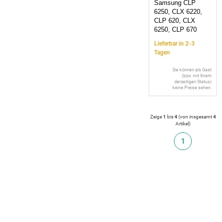
Samsung CLP
6250, CLX 6220,
CLP 620, CLX
6250, CLP 670
Lieferbar in 2-3
Tagen
Sie können als Gast
(bzw. mit Ihrem
derzeitigen Status)
keine Preise sehen.
Zeige
1
bis
4
(von insgesamt
4
Artikel
)
1