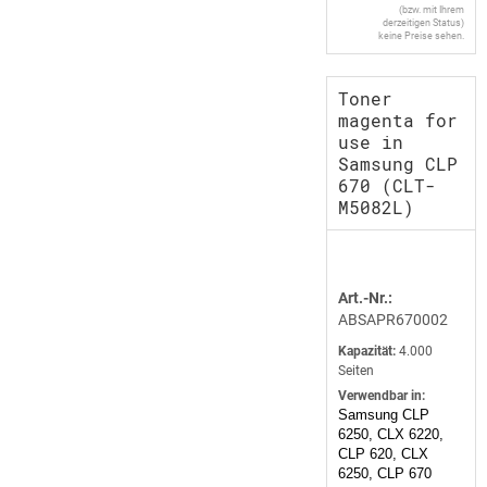
(bzw. mit Ihrem
derzeitigen Status)
keine Preise sehen.
Toner
magenta for
use in
Samsung CLP
670 (CLT-
M5082L)
Art.-Nr.:
ABSAPR670002
Kapazität:
4.000
Seiten
Verwendbar in:
Samsung CLP
6250, CLX 6220,
CLP 620, CLX
6250, CLP 670