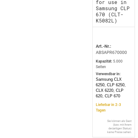
for use in
Samsung CLP
670 (CLT-
K5082L)
Art.-Nr.:
ABSAPR670000
Kapazität:
5.000
Seiten
Verwendbar in:
Samsung CLX
6250, CLP 6250,
CLX 6220, CLP
620, CLP 670
Lieferbar in 2-3
Tagen
Sie können als Gast
(bzw. mit Ihrem
derzeitigen Status)
keine Preise sehen.