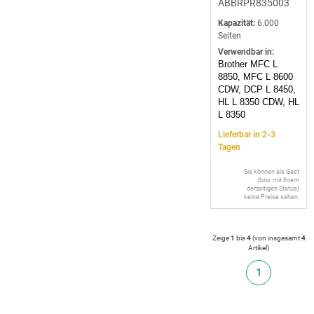
ABBRPR835003
Kapazität:
6.000
Seiten
Verwendbar in:
Brother MFC L
8850, MFC L 8600
CDW, DCP L 8450,
HL L 8350 CDW, HL
L 8350
Lieferbar in 2-3
Tagen
Sie können als Gast
(bzw. mit Ihrem
derzeitigen Status)
keine Preise sehen.
Zeige
1
bis
4
(von insgesamt
4
Artikel
)
1