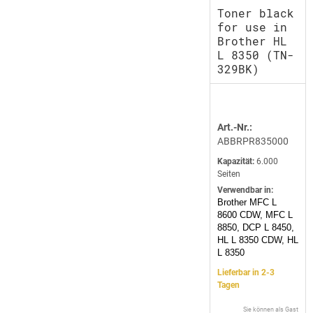
Toner black
for use in
Brother HL
L 8350 (TN-
329BK)
Art.-Nr.:
ABBRPR835000
Kapazität:
6.000
Seiten
Verwendbar in:
Brother MFC L
8600 CDW, MFC L
8850, DCP L 8450,
HL L 8350 CDW, HL
L 8350
Lieferbar in 2-3
Tagen
Sie können als Gast