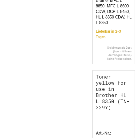
Brother MFC L
8850, MFC L 8600
CDW, DCP L 8450,
HL L 8350 CDW, HL
L 8350
Lieferbar in 2-3
Tagen
Sie können als Gast
(bzw. mit Ihrem
derzeitigen Status)
keine Preise sehen.
Toner
yellow for
use in
Brother HL
L 8350 (TN-
329Y)
Art.-Nr.: