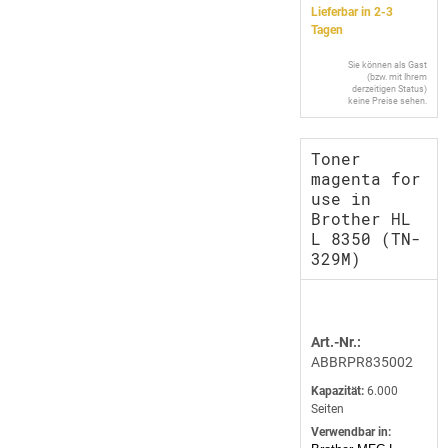
Lieferbar in 2-3
Tagen
Sie können als Gast
(bzw. mit Ihrem
derzeitigen Status)
keine Preise sehen.
Toner
magenta for
use in
Brother HL
L 8350 (TN-
329M)
Art.-Nr.:
ABBRPR835002
Kapazität:
6.000
Seiten
Verwendbar in: