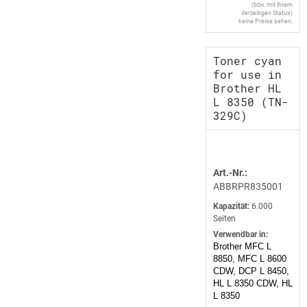
(bzw. mit Ihrem
derzeitigen Status)
keine Preise sehen.
Toner cyan
for use in
Brother HL
L 8350 (TN-
329C)
Art.-Nr.:
ABBRPR835001
Kapazität:
6.000
Seiten
Verwendbar in:
Brother MFC L
8850, MFC L 8600
CDW, DCP L 8450,
HL L 8350 CDW, HL
L 8350