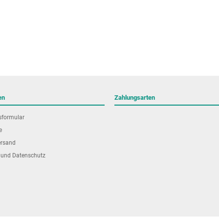
en
Zahlungsarten
sformular
e
ersand
 und Datenschutz