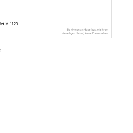
Jet M 1120
Sie können als Gast (bzw. mit Ihrem
derzeitigen Status) keine Preise sehen.
l
)