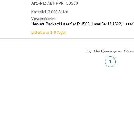
Art.-Nr.:
ABHPPR150500
Kapazität:
2.000 Seiten
Verwendbar in:
Hewlett Packard LaserJet P 1505, LaserJet M 1522, Laser
Lieferbar in 2-3 Tagen
Zeige
1
bis
1
(von insgesamt
1
Artike
1