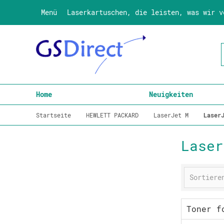
Menü
Laserkartuschen, die leisten, was wir v
Home
Neuigkeiten
Startseite
HEWLETT PACKARD
LaserJet M
Laser
Laser
Toner f