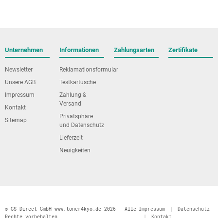
Unternehmen
Informationen
Zahlungsarten
Zertifikate
Newsletter
Reklamationsformular
Unsere AGB
Testkartusche
Impressum
Zahlung &
Versand
Kontakt
Privatsphäre
Sitemap
und Datenschutz
Lieferzeit
Neuigkeiten
© GS Direct GmbH www.toner4kyo.de 2026 - Alle
Impressum
|
Datenschutz
Rechte vorbehalten
|
Kontakt