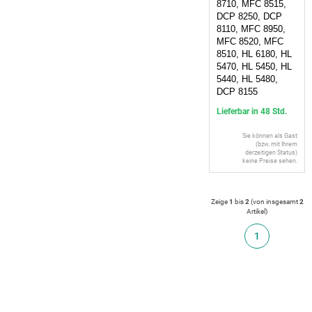
8710, MFC 8515,
DCP 8250, DCP
8110, MFC 8950,
MFC 8520, MFC
8510, HL 6180, HL
5470, HL 5450, HL
5440, HL 5480,
DCP 8155
Lieferbar in 48 Std.
Sie können als Gast
(bzw. mit Ihrem
derzeitigen Status)
keine Preise sehen.
Zeige
1
bis
2
(von insgesamt
2
Artikel
)
1