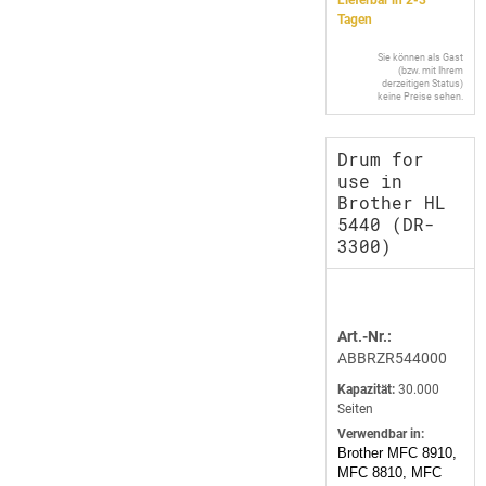
Lieferbar in 2-3
Tagen
Sie können als Gast
(bzw. mit Ihrem
derzeitigen Status)
keine Preise sehen.
Drum for
use in
Brother HL
5440 (DR-
3300)
Art.-Nr.:
ABBRZR544000
Kapazität:
30.000
Seiten
Verwendbar in:
Brother MFC 8910,
MFC 8810, MFC