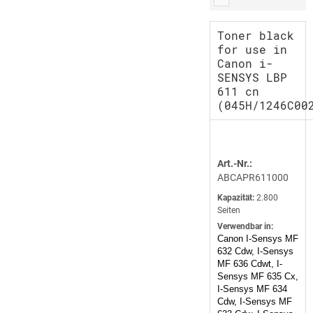
Toner black
for use in
Canon i-
SENSYS LBP
611 cn
(045H/1246C00
Art.-Nr.:
ABCAPR611000
Kapazität:
2.800
Seiten
Verwendbar in:
Canon I-Sensys MF
632 Cdw, I-Sensys
MF 636 Cdwt, I-
Sensys MF 635 Cx,
I-Sensys MF 634
Cdw, I-Sensys MF