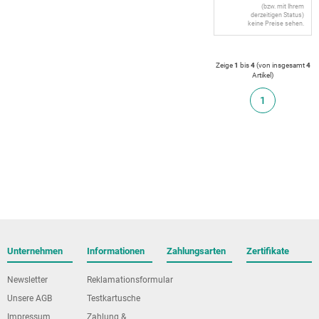
(bzw. mit Ihrem
derzeitigen Status)
keine Preise sehen.
Zeige
1
bis
4
(von insgesamt
4
Artikel
)
1
Unternehmen
Informationen
Zahlungsarten
Zertifikate
Newsletter
Reklamationsformular
Unsere AGB
Testkartusche
Impressum
Zahlung &