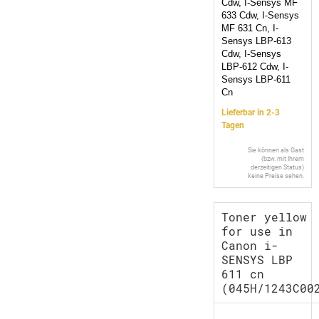
Cdw, I-Sensys MF
633 Cdw, I-Sensys
MF 631 Cn, I-
Sensys LBP-613
Cdw, I-Sensys
LBP-612 Cdw, I-
Sensys LBP-611
Cn
Lieferbar in 2-3
Tagen
Sie können als Gast
(bzw. mit Ihrem
derzeitigen Status)
keine Preise sehen.
Toner yellow
for use in
Canon i-
SENSYS LBP
611 cn
(045H/1243C00