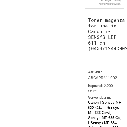
derzeitigen Status)
keine Preise sehen.
Toner magenta
for use in
Canon i-
SENSYS LBP
611 cn
(045H/1244C00
Art.-Nr.:
ABCAPR611002
Kapazität:
2.200
Seiten
Verwendbar in:
Canon I-Sensys MF
632 Cdw, I-Sensys
MF 636 Cdwt, I-
Sensys MF 635 Cx,
I-Sensys MF 634