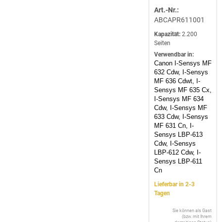
Art.-Nr.:
ABCAPR611001
Kapazität:
2.200
Seiten
Verwendbar in:
Canon I-Sensys MF
632 Cdw, I-Sensys
MF 636 Cdwt, I-
Sensys MF 635 Cx,
I-Sensys MF 634
Cdw, I-Sensys MF
633 Cdw, I-Sensys
MF 631 Cn, I-
Sensys LBP-613
Cdw, I-Sensys
LBP-612 Cdw, I-
Sensys LBP-611
Cn
Lieferbar in 2-3
Tagen
Sie können als Gast
(bzw. mit Ihrem