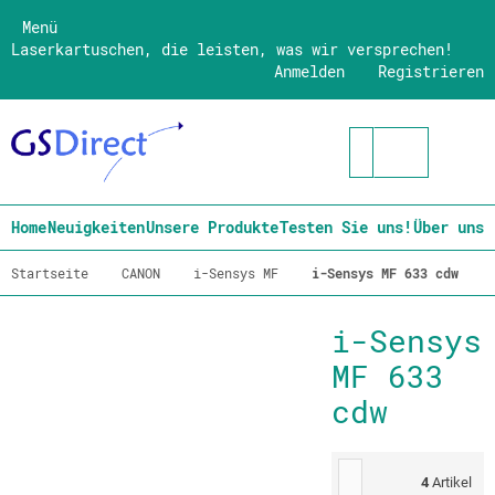
Menü
Laserkartuschen, die leisten, was wir versprechen!
Anmelden
Registrieren
Home
Neuigkeiten
Unsere Produkte
Testen Sie uns!
Über uns
Startseite
CANON
i-Sensys MF
i-Sensys MF 633 cdw
i-Sensys
MF 633
cdw
4
Artikel