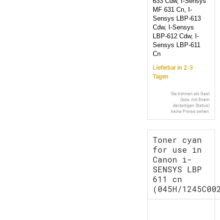
633 Cdw, I-Sensys
MF 631 Cn, I-
Sensys LBP-613
Cdw, I-Sensys
LBP-612 Cdw, I-
Sensys LBP-611
Cn
Lieferbar in 2-3
Tagen
Sie können als Gast
(bzw. mit Ihrem
derzeitigen Status)
keine Preise sehen.
Toner cyan
for use in
Canon i-
SENSYS LBP
611 cn
(045H/1245C00