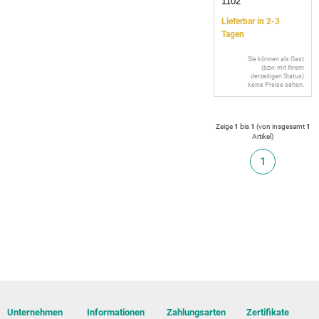
1102
Lieferbar in 2-3
Tagen
Sie können als Gast
(bzw. mit Ihrem
derzeitigen Status)
keine Preise sehen.
Zeige
1
bis
1
(von insgesamt
1
Artikel
)
1
Unternehmen
Informationen
Zahlungsarten
Zertifikate