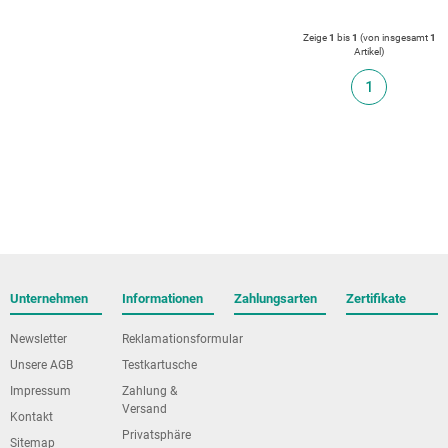
Zeige
1
bis
1
(von insgesamt
1
Artikel
)
1
Unternehmen
Informationen
Zahlungsarten
Zertifikate
Newsletter
Reklamationsformular
Unsere AGB
Testkartusche
Impressum
Zahlung &
Versand
Kontakt
Privatsphäre
Sitemap