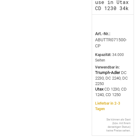
use in Utax
CD 1230 34k
Art.-Nr.:
ABUTTR071500-
CP
Kapazität:
34.000
Seiten
Verwendbar in:
Triumph-Adler
DC
2230, DC 2240, DC
2250
Utax
CD 1230, CD
1240, CD 1250
Lieferbar in 2-3
Tagen
Sie können als Gast
(bzw. mit Ihrem
derzeitigen Status)
keine Preise sehen.