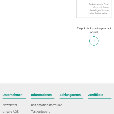
Sie können als Gast
(bzw. mit Ihrem
derzeitigen Status)
keine Preise sehen.
Zeige
1
bis
3
(von insgesamt
3
Artikel
)
1
Unternehmen
Informationen
Zahlungsarten
Zertifikate
Newsletter
Reklamationsformular
Unsere AGB
Testkartusche