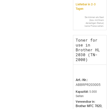
Lieferbar in 2-3
Tagen
Sie können als Gast
(bzw. mit Ihrem
derzeitigen Status)
keine Preise sehen.
Toner for
use in
Brother HL
2030 (TN-
2000)
Art.-Nr.:
ABBRPR203005
Kapazität:
5.000
Seiten
Verwendbar in:
Brother MFC 7820,