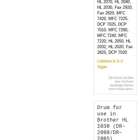
HL 2070, HL 2040,
HL 2030, Fax 2920,
Fax 2820, MFC
7420, MFC 7225,
DCP 7025, DCP
7010, MFC 7290,
MFC 7240, MFC
7220, HL 2050, HL
2032, HL 2020, Fax
2825, DCP 7020
Lieferbar in 2-3
Tagen
Sie können als Gast
(bzw. mit Ihrem
derzeitigen Status)
keine Preise sehen.
Drum for
use in
Brother HL
2030 (DR-
2000/DR-
2005)