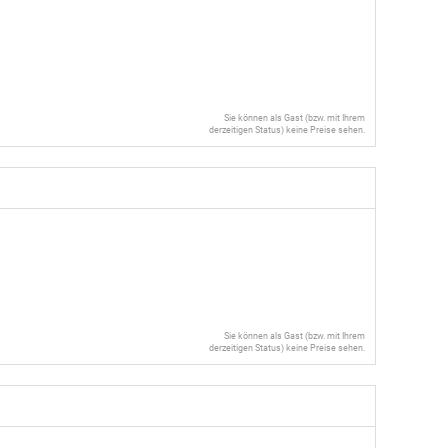
Sie können als Gast (bzw. mit Ihrem
derzeitigen Status) keine Preise sehen.
Sie können als Gast (bzw. mit Ihrem
derzeitigen Status) keine Preise sehen.