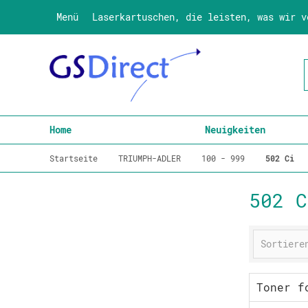
Menü
Laserkartuschen, die leisten, was wir v
Home
Neuigkeiten
Startseite
TRIUMPH-ADLER
100 - 999
502 Ci
502 C
Toner f