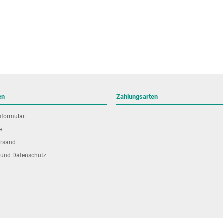
en
Zahlungsarten
sformular
e
ersand
 und Datenschutz