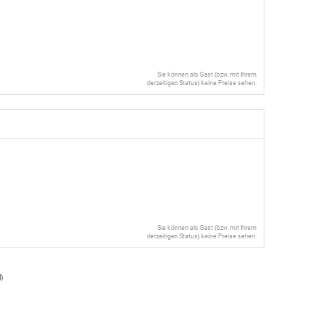
Sie können als Gast (bzw. mit Ihrem
derzeitigen Status) keine Preise sehen.
Sie können als Gast (bzw. mit Ihrem
derzeitigen Status) keine Preise sehen.
l
)