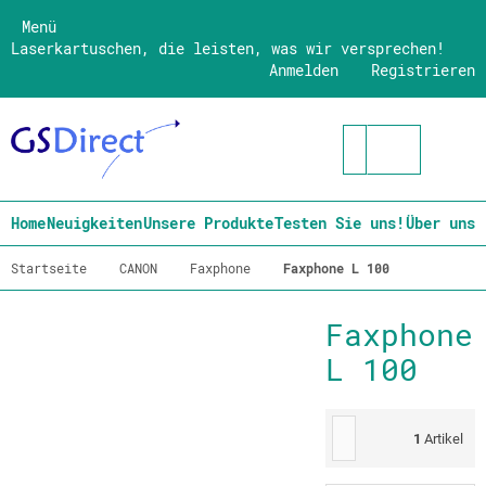
Menü
Laserkartuschen, die leisten, was wir versprechen!
Anmelden
Registrieren
Home
Neuigkeiten
Unsere Produkte
Testen Sie uns!
Über uns
Startseite
CANON
Faxphone
Faxphone L 100
Faxphone
L 100
1
Artikel