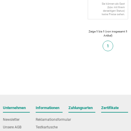
Sie können als Gast
(bzw. mit Ihrem
derzeitigen Status)
keine Preise sehen.
Zeige
1
bis
1
(von insgesamt
1
Artikel
)
1
Unternehmen
Informationen
Zahlungsarten
Zertifikate
Newsletter
Reklamationsformular
Unsere AGB
Testkartusche