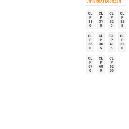
UNTERKATEGORIEN:
CL
CL
CL
CL
P
P
P
P
31
31
32
32
0
5
0
5
CL
CL
CL
CL
P
P
P
P
36
36
41
62
0
5
5
0
CL
CL
CL
P
P
P
67
68
62
0
0
50