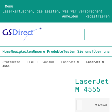
Menü
Laserkartuschen, die leisten, was wir versprechen!
Anmelden
Registrieren
Home
Neuigkeiten
Unsere Produkte
Testen Sie uns!
Über uns
Startseite
HEWLETT PACKARD
LaserJet M
LaserJet M
4555
LaserJet
M 4555
2
Artikel