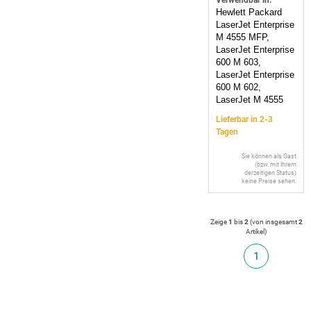
Verwendbar in:
Hewlett Packard
LaserJet Enterprise
M 4555 MFP,
LaserJet Enterprise
600 M 603,
LaserJet Enterprise
600 M 602,
LaserJet M 4555
Lieferbar in 2-3
Tagen
Sie können als Gast
(bzw. mit Ihrem
derzeitigen Status)
keine Preise sehen.
Zeige
1
bis
2
(von insgesamt
2
Artikel
)
1