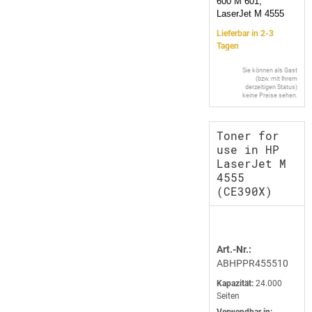
600 M 601,
LaserJet M 4555
Lieferbar in 2-3
Tagen
Sie können als Gast
(bzw. mit Ihrem
derzeitigen Status)
keine Preise sehen.
Toner for
use in HP
LaserJet M
4555
(CE390X)
Art.-Nr.:
ABHPPR455510
Kapazität:
24.000
Seiten