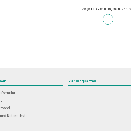
Zeige
1
bis
2
(von insgesamt
2
Artik
1
onen
Zahlungsarten
sformular
he
ersand
 und Datenschutz