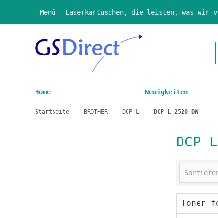
Menü
Laserkartuschen, die leisten, was wir v
Home
Neuigkeiten
Startseite
BROTHER
DCP L
DCP L 2520 DW
DCP L
Toner f