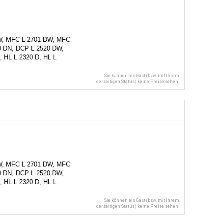
W, MFC L 2701 DW, MFC
0 DN, DCP L 2520 DW,
, HL L 2320 D, HL L
Sie können als Gast (bzw. mit Ihrem
derzeitigen Status) keine Preise sehen.
W, MFC L 2701 DW, MFC
0 DN, DCP L 2520 DW,
, HL L 2320 D, HL L
Sie können als Gast (bzw. mit Ihrem
derzeitigen Status) keine Preise sehen.