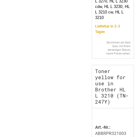
L 3270, HL L 3230
cdw, HL L 3230, HL
L 3210 cw, HL L
3210
Lieferbar in 2-3
Tagen
Sie können als Gast
(bzw. mit Ihrem
derzeitigen Status)
keine Preise sehen.
Toner
yellow for
use in
Brother HL
L 3210 (TN-
247Y)
Art.-Nr.:
ABBRPR321003