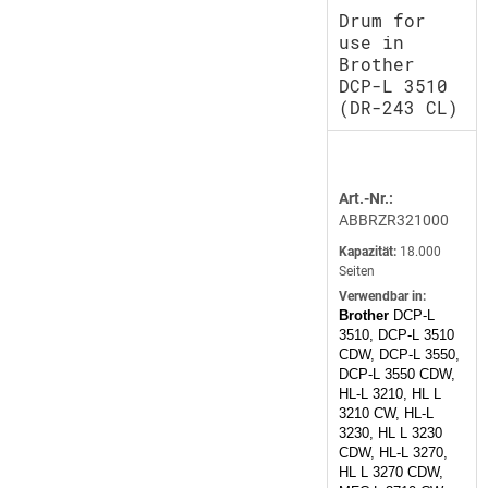
Drum for
use in
Brother
DCP-L 3510
(DR-243 CL)
Art.-Nr.:
ABBRZR321000
Kapazität:
18.000
Seiten
Verwendbar in:
Brother
DCP-L
3510, DCP-L 3510
CDW, DCP-L 3550,
DCP-L 3550 CDW,
HL-L 3210, HL L
3210 CW, HL-L
3230, HL L 3230
CDW, HL-L 3270,
HL L 3270 CDW,