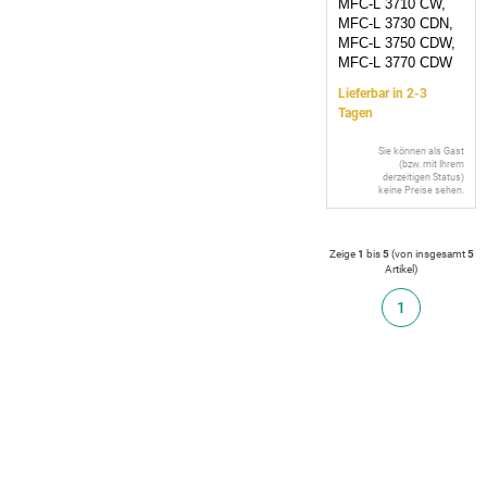
MFC-L 3710 CW,
MFC-L 3730 CDN,
MFC-L 3750 CDW,
MFC-L 3770 CDW
Lieferbar in 2-3
Tagen
Sie können als Gast
(bzw. mit Ihrem
derzeitigen Status)
keine Preise sehen.
Zeige
1
bis
5
(von insgesamt
5
Artikel
)
1