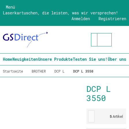
Menü
Laserkartuschen, die leisten, was wir versprechen!
Anmelden
Registrieren
Home
Neuigkeiten
Unsere Produkte
Testen Sie uns!
Über uns
Startseite
BROTHER
DCP L
DCP L 3550
DCP L
3550
5
Artikel