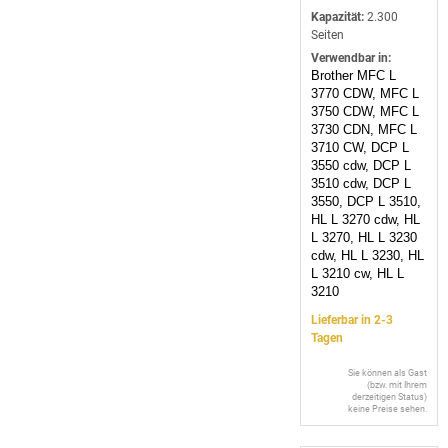
Kapazität:
2.300
Seiten
Verwendbar in:
Brother MFC L
3770 CDW, MFC L
3750 CDW, MFC L
3730 CDN, MFC L
3710 CW, DCP L
3550 cdw, DCP L
3510 cdw, DCP L
3550, DCP L 3510,
HL L 3270 cdw, HL
L 3270, HL L 3230
cdw, HL L 3230, HL
L 3210 cw, HL L
3210
Lieferbar in 2-3
Tagen
Sie können als Gast
(bzw. mit Ihrem
derzeitigen Status)
keine Preise sehen.