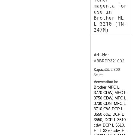
magenta for
use in
Brother HL
L 3210 (TN-
247M)
Art.-Nr.:
ABBRPR321002
Kapazität:
2.300
Seiten
Verwendbar in:
Brother MFC L
3770 CDW, MFC L
3750 CDW, MFC L
3730 CDN, MFC L
3710 CW, DCP L
3550 cdw, DCP L
3550, DCP L 3510
cdw, DCP L 3510,
HL L 3270 cdw, HL