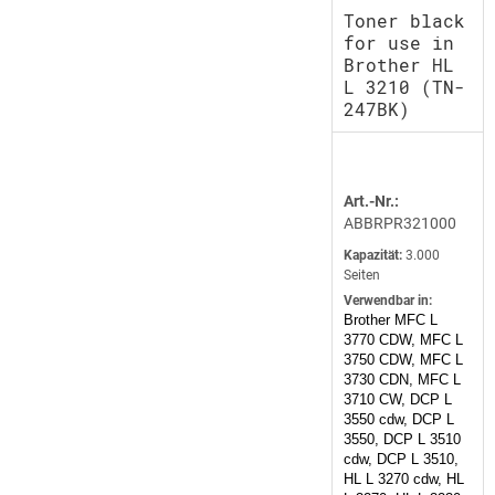
Toner black
for use in
Brother HL
L 3210 (TN-
247BK)
Art.-Nr.:
ABBRPR321000
Kapazität:
3.000
Seiten
Verwendbar in:
Brother MFC L
3770 CDW, MFC L
3750 CDW, MFC L
3730 CDN, MFC L
3710 CW, DCP L
3550 cdw, DCP L
3550, DCP L 3510
cdw, DCP L 3510,
HL L 3270 cdw, HL