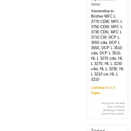
Seiten
Verwendbar in:
Brother MFC L
3770 CDW, MFC L
3750 CDW, MFC L
3730 CDN, MFC L
3710 CW, DCP L
3550 cdw, DCP L
3550, DCP L 3510
cdw, DCP L 3510,
HL L 3270 cdw, HL
L 3270, HL L 3230
cdw, HL L 3230, HL
L 3210 cw, HL L
3210
Lieferbar in 2-3
Tagen
Sie können als Gast
(bzw. mit Ihrem
derzeitigen Status)
keine Preise sehen.
Toner