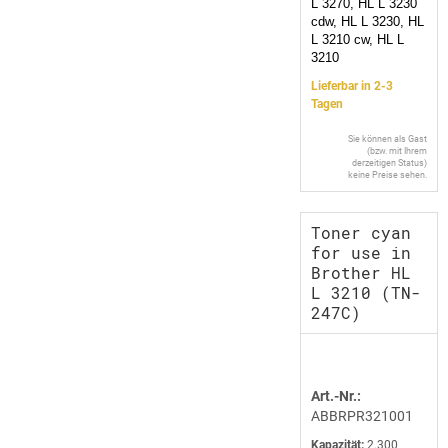
L 3270, HL L 3230
cdw, HL L 3230, HL
L 3210 cw, HL L
3210
Lieferbar in 2-3
Tagen
Sie können als Gast
(bzw. mit Ihrem
derzeitigen Status)
keine Preise sehen.
Toner cyan
for use in
Brother HL
L 3210 (TN-
247C)
Art.-Nr.:
ABBRPR321001
Kapazität:
2.300