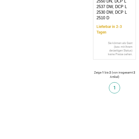
2550 DN, DCP L
2537 DW, DCP L
2530 DW, DCP L
2510 D
Lieferbar in 2-3
Tagen
Sie können als Gast
(bzw. mit Ihrem
derzeitigen Status)
keine Preise sehen.
Zeige
1
bis
2
(von insgesamt
2
Artikel
)
1