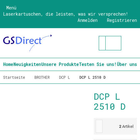
Menü
Laserkartuschen, die leisten, was wir versprechen!
Anmelden
Registrieren
Home
Neuigkeiten
Unsere Produkte
Testen Sie uns!
Über uns
Startseite
BROTHER
DCP L
DCP L 2510 D
DCP L
2510 D
2
Artikel