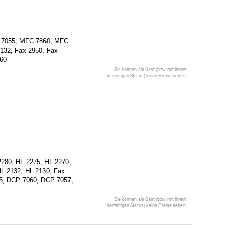
 7055, MFC 7860, MFC
2132, Fax 2950, Fax
60
Sie können als Gast (bzw. mit Ihrem
derzeitigen Status) keine Preise sehen.
280, HL 2275, HL 2270,
HL 2132, HL 2130, Fax
65, DCP 7060, DCP 7057,
Sie können als Gast (bzw. mit Ihrem
derzeitigen Status) keine Preise sehen.