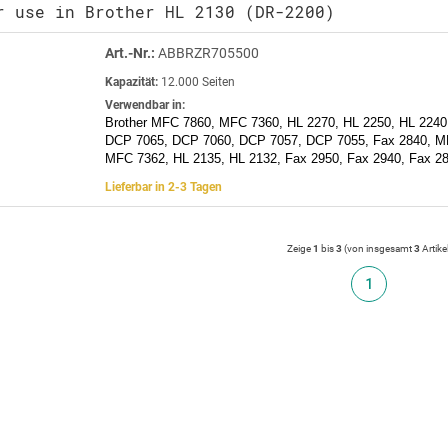
r use in Brother HL 2130 (DR-2200)
Art.-Nr.:
ABBRZR705500
Kapazität:
12.000 Seiten
Verwendbar in:
Brother MFC 7860, MFC 7360, HL 2270, HL 2250, HL 2240
DCP 7065, DCP 7060, DCP 7057, DCP 7055, Fax 2840, M
MFC 7362, HL 2135, HL 2132, Fax 2950, Fax 2940, Fax 2
Lieferbar in 2-3 Tagen
Zeige
1
bis
3
(von insgesamt
3
Artike
1