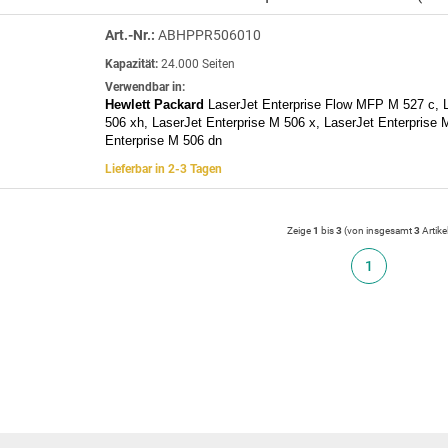
Art.-Nr.:
ABHPPR506010
Kapazität:
24.000 Seiten
Verwendbar in:
Hewlett Packard
LaserJet Enterprise Flow MFP M 527 c, L
506 xh, LaserJet Enterprise M 506 x, LaserJet Enterprise 
Enterprise M 506 dn
Lieferbar in 2-3 Tagen
Zeige
1
bis
3
(von insgesamt
3
Artike
1