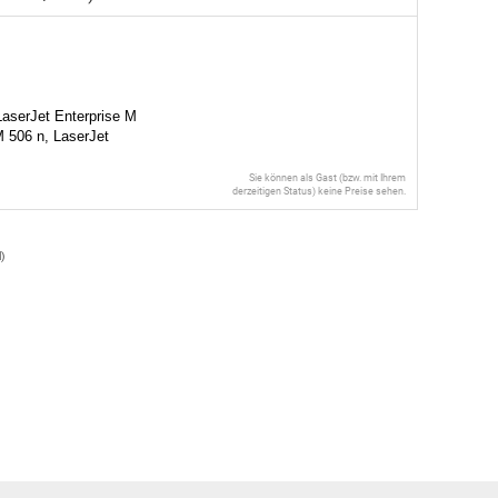
aserJet Enterprise M
M 506 n, LaserJet
Sie können als Gast (bzw. mit Ihrem
derzeitigen Status) keine Preise sehen.
l
)