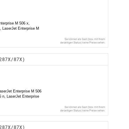
nterprise M 506 x,
, LaserJet Enterprise M
Sie können als Gast (bzw. mit Ihrem
derzeitigen Status) keine Preise sehen.
287X/87X)
aserJet Enterprise M 506
 n, LaserJet Enterprise
Sie können als Gast (bzw. mit Ihrem
derzeitigen Status) keine Preise sehen.
287X/87X)