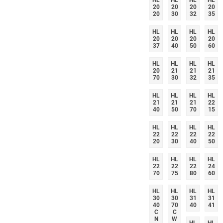
HL
HL
HL
HL
20
20
20
20
20
30
32
35
HL
HL
HL
HL
20
20
20
20
37
40
50
60
HL
HL
HL
HL
20
21
21
21
70
30
32
35
HL
HL
HL
HL
21
21
21
22
40
50
70
15
HL
HL
HL
HL
22
22
22
22
20
30
40
50
HL
HL
HL
HL
22
22
22
24
70
75
80
60
HL
HL
HL
HL
30
30
31
31
40
70
40
41
C
C
N
W