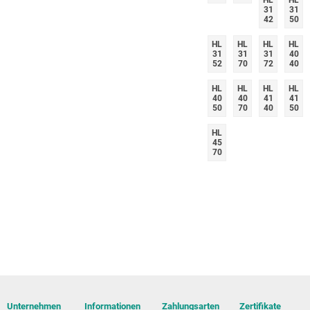
HL
HL
31
31
42
50
HL
HL
HL
HL
31
31
31
40
52
70
72
40
HL
HL
HL
HL
40
40
41
41
50
70
40
50
HL
45
70
Unternehmen
Informationen
Zahlungsarten
Zertifikate