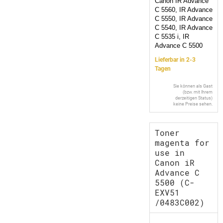
Canon IR Advance
C 5560, IR Advance
C 5550, IR Advance
C 5540, IR Advance
C 5535 i, IR
Advance C 5500
Lieferbar in 2-3
Tagen
Sie können als Gast
(bzw. mit Ihrem
derzeitigen Status)
keine Preise sehen.
Toner
magenta for
use in
Canon iR
Advance C
5500 (C-
EXV51
/0483C002)