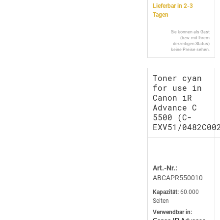
Lieferbar in 2-3
Tagen
Sie können als Gast
(bzw. mit Ihrem
derzeitigen Status)
keine Preise sehen.
Toner cyan
for use in
Canon iR
Advance C
5500 (C-
EXV51/0482C00
Art.-Nr.:
ABCAPR550010
Kapazität:
60.000
Seiten
Verwendbar in: