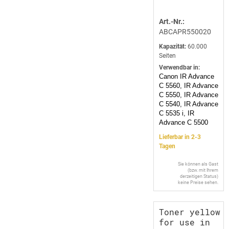
Art.-Nr.:
ABCAPR550020
Kapazität:
60.000
Seiten
Verwendbar in:
Canon IR Advance
C 5560, IR Advance
C 5550, IR Advance
C 5540, IR Advance
C 5535 i, IR
Advance C 5500
Lieferbar in 2-3
Tagen
Sie können als Gast
(bzw. mit Ihrem
derzeitigen Status)
keine Preise sehen.
Toner yellow
for use in