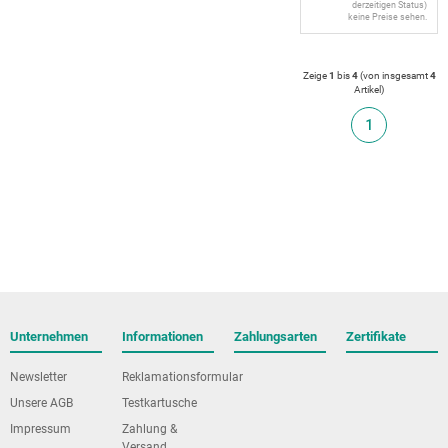
derzeitigen Status)
keine Preise sehen.
Zeige
1
bis
4
(von insgesamt
4
Artikel
)
1
Unternehmen
Informationen
Zahlungsarten
Zertifikate
Newsletter
Reklamationsformular
Unsere AGB
Testkartusche
Impressum
Zahlung &
Versand