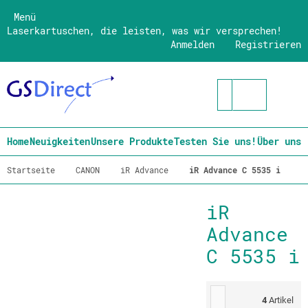
Menü
Laserkartuschen, die leisten, was wir versprechen!
Anmelden
Registrieren
Home
Neuigkeiten
Unsere Produkte
Testen Sie uns!
Über uns
Startseite
CANON
iR Advance
iR Advance C 5535 i
iR
Advance
C 5535 i
4
Artikel