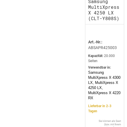
Samsung
MultiXpress
X 4250 LX
(CLT-Y808S)
Art.-Nr.:
ABSAPR425003
Kapazität:
20.000
Seiten
Verwendbar in:
Samsung
MultiXpress X 4300
LX, MultiXpress X
4250 LX,
MultiXpress X 4220
RX
Lieferbar in 2-3
Tagen
Sie können als Gast
(bzw. mit Ihrem