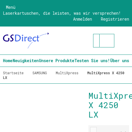
Menü
Laserkartuschen, die leisten, was wir versprechen!
Anmelden
Registrieren
Home
Neuigkeiten
Unsere Produkte
Testen Sie uns!
Über uns
Startseite
SAMSUNG
MultiXpress
MultiXpress X 4250
LX
MultiXpr
X 4250
LX