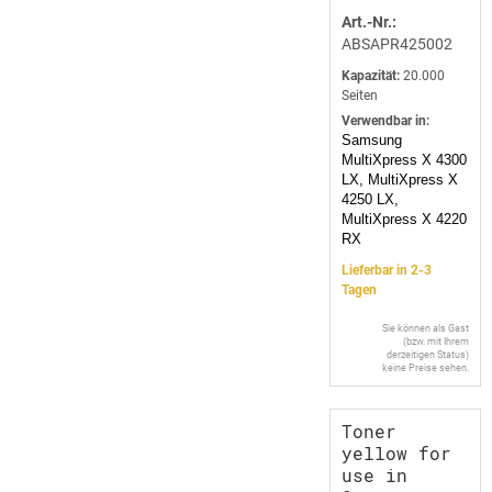
Art.-Nr.:
ABSAPR425002
Kapazität:
20.000
Seiten
Verwendbar in:
Samsung
MultiXpress X 4300
LX, MultiXpress X
4250 LX,
MultiXpress X 4220
RX
Lieferbar in 2-3
Tagen
Sie können als Gast
(bzw. mit Ihrem
derzeitigen Status)
keine Preise sehen.
Toner
yellow for
use in