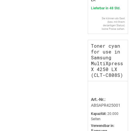
Lieferbar in 48 Std.
Sie können als Gast
(bzw. mit Ihrem
derzeitigen Status)
keine Preise sehen.
Toner cyan
for use in
Samsung
MultiXpress
X 4250 LX
(CLT-C808S)
Art.-Nr.:
ABSAPR425001
Kapazität:
20.000
Seiten
Verwendbar in:
Samsung