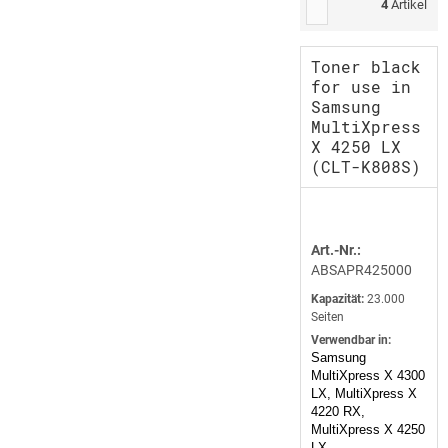
4
Artikel
Toner black
for use in
Samsung
MultiXpress
X 4250 LX
(CLT-K808S)
Art.-Nr.:
ABSAPR425000
Kapazität:
23.000
Seiten
Verwendbar in:
Samsung
MultiXpress X 4300
LX, MultiXpress X
4220 RX,
MultiXpress X 4250
LX