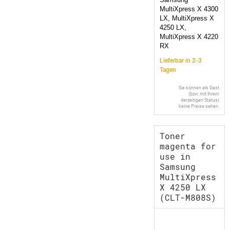
MultiXpress X 4300
LX, MultiXpress X
4250 LX,
MultiXpress X 4220
RX
Lieferbar in 2-3
Tagen
Sie können als Gast
(bzw. mit Ihrem
derzeitigen Status)
keine Preise sehen.
Toner
magenta for
use in
Samsung
MultiXpress
X 4250 LX
(CLT-M808S)