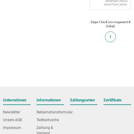
derzeitigen Status)
keine Preise sehen.
Zeige
1
bis
4
(von insgesamt
4
Artikel
)
1
Unternehmen
Informationen
Zahlungsarten
Zertifikate
Newsletter
Reklamationsformular
Unsere AGB
Testkartusche
Impressum
Zahlung &
Versand