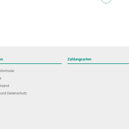
en
Zahlungsarten
sformular
e
ersand
 und Datenschutz