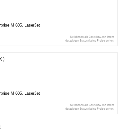
rprise M 605, LaserJet
Sie können als Gast (bzw. mit Ihrem
derzeitigen Status) keine Preise sehen.
X)
rprise M 605, LaserJet
Sie können als Gast (bzw. mit Ihrem
derzeitigen Status) keine Preise sehen.
l
)