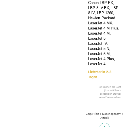
Canon LBP EX,
LBP 8 IV-EX, LBP
8 IV, LBP 1260,
Hewlett Packard
LaserJet 4 MX,
LaserJet 4 M Plus,
LaserJet 4 M,
LaserJet 5,
LaserJet IV,
LaserJet 5 N,
LaserJet 5 M,
LaserJet 4 Plus,
LaserJet 4
Lieferbar in 2-3
Tagen
Sie können als Gast
(bzw. mit Ihrem
derzeitigen Status)
keine Preise sehen.
Zeige
1
bis
1
(von insgesamt
1
Artikel
)