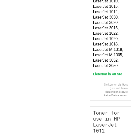
LaserJet 1010,
LaserJet 1015,
LaserJet 1012,
LaserJet 3030,
LaserJet 3020,
LaserJet 3015,
LaserJet 1022,
LaserJet 1020,
LaserJet 1018,
LaserJet M 1319,
LaserJet M 1005,
LaserJet 3052,
LaserJet 3050
Lieferbar in 48 Std.
Sie können als Gast
(bzw. mit Ihrem
derzeitigen Status)
keine Preise sehen.
Toner for
use in HP
LaserJet
1012