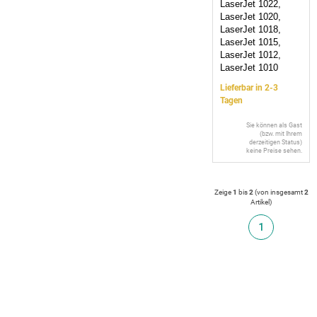
LaserJet 1022,
LaserJet 1020,
LaserJet 1018,
LaserJet 1015,
LaserJet 1012,
LaserJet 1010
Lieferbar in 2-3
Tagen
Sie können als Gast
(bzw. mit Ihrem
derzeitigen Status)
keine Preise sehen.
Zeige
1
bis
2
(von insgesamt
2
Artikel
)
1