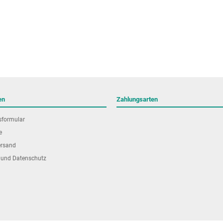
en
Zahlungsarten
sformular
e
ersand
 und Datenschutz