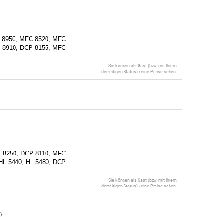
C 8950, MFC 8520, MFC
FC 8910, DCP 8155, MFC
Sie können als Gast (bzw. mit Ihrem
derzeitigen Status) keine Preise sehen.
P 8250, DCP 8110, MFC
 HL 5440, HL 5480, DCP
Sie können als Gast (bzw. mit Ihrem
derzeitigen Status) keine Preise sehen.
l
)