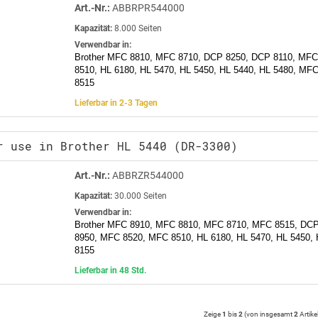
Art.-Nr.:
ABBRPR544000
Kapazität:
8.000 Seiten
Verwendbar in:
Brother MFC 8810, MFC 8710, DCP 8250, DCP 8110, MF
8510, HL 6180, HL 5470, HL 5450, HL 5440, HL 5480, M
8515
Lieferbar in 2-3 Tagen
r use in Brother HL 5440 (DR-3300)
Art.-Nr.:
ABBRZR544000
Kapazität:
30.000 Seiten
Verwendbar in:
Brother MFC 8910, MFC 8810, MFC 8710, MFC 8515, DC
8950, MFC 8520, MFC 8510, HL 6180, HL 5470, HL 5450,
8155
Lieferbar in 48 Std.
Zeige
1
bis
2
(von insgesamt
2
Artike