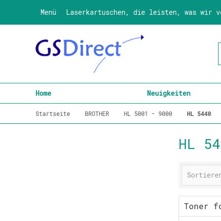
Menü
Laserkartuschen, die leisten, was wir v
Home
Neuigkeiten
Startseite
BROTHER
HL 5001 - 9000
HL 5440
HL 54
Toner f