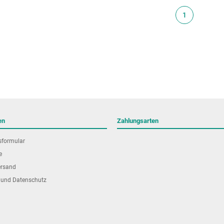
1
en
Zahlungsarten
sformular
e
ersand
 und Datenschutz