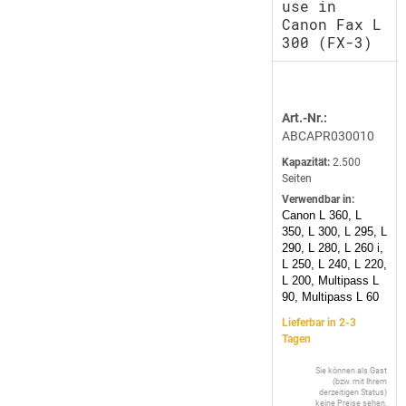
use in
Canon Fax L
300 (FX-3)
Art.-Nr.:
ABCAPR030010
Kapazität:
2.500
Seiten
Verwendbar in:
Canon L 360, L
350, L 300, L 295, L
290, L 280, L 260 i,
L 250, L 240, L 220,
L 200, Multipass L
90, Multipass L 60
Lieferbar in 2-3
Tagen
Sie können als Gast
(bzw. mit Ihrem
derzeitigen Status)
keine Preise sehen.