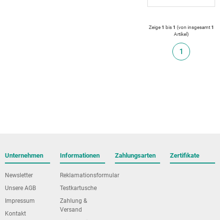
Zeige
1
bis
1
(von insgesamt
1
Artikel
)
1
Unternehmen
Informationen
Zahlungsarten
Zertifikate
Newsletter
Reklamationsformular
Unsere AGB
Testkartusche
Impressum
Zahlung &
Versand
Kontakt