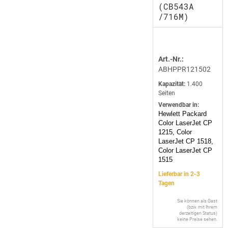
(CB543A
/716M)
Art.-Nr.:
ABHPPR121502
Kapazität:
1.400
Seiten
Verwendbar in:
Hewlett Packard
Color LaserJet CP
1215, Color
LaserJet CP 1518,
Color LaserJet CP
1515
Lieferbar in 2-3
Tagen
Sie können als Gast
(bzw. mit Ihrem
derzeitigen Status)
keine Preise sehen.