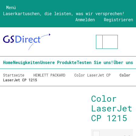
Menü
Laserkartuschen, die leisten, was wir versprechen!
Anmelden
Registrieren
Home
Neuigkeiten
Unsere Produkte
Testen Sie uns!
Über uns
Startseite
HEWLETT PACKARD
Color LaserJet CP
Color
LaserJet CP 1215
Color
LaserJet
CP 1215