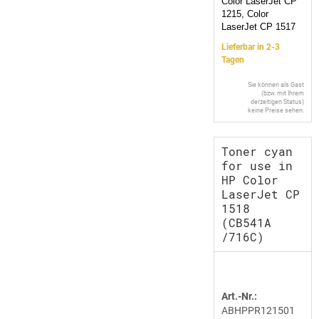
Color LaserJet CP
1215, Color
LaserJet CP 1517
Lieferbar in 2-3
Tagen
Sie können als Gast
(bzw. mit Ihrem
derzeitigen Status)
keine Preise sehen.
Toner cyan
for use in
HP Color
LaserJet CP
1518
(CB541A
/716C)
Art.-Nr.:
ABHPPR121501