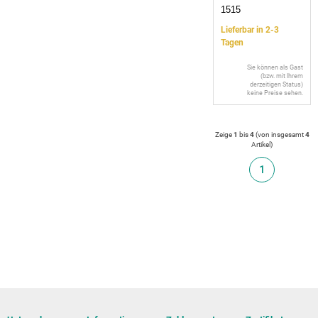
1515
Lieferbar in 2-3
Tagen
Sie können als Gast
(bzw. mit Ihrem
derzeitigen Status)
keine Preise sehen.
Zeige
1
bis
4
(von insgesamt
4
Artikel
)
1