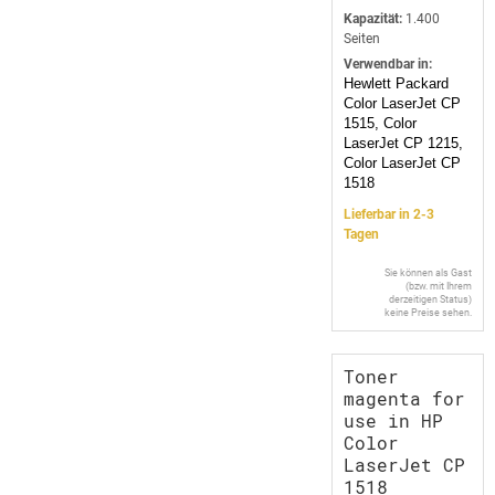
Kapazität:
1.400
Seiten
Verwendbar in:
Hewlett Packard
Color LaserJet CP
1515, Color
LaserJet CP 1215,
Color LaserJet CP
1518
Lieferbar in 2-3
Tagen
Sie können als Gast
(bzw. mit Ihrem
derzeitigen Status)
keine Preise sehen.
Toner
magenta for
use in HP
Color
LaserJet CP
1518