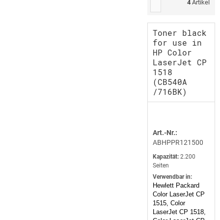
4
Artikel
Toner black
for use in
HP Color
LaserJet CP
1518
(CB540A
/716BK)
Art.-Nr.:
ABHPPR121500
Kapazität:
2.200
Seiten
Verwendbar in:
Hewlett Packard
Color LaserJet CP
1515, Color
LaserJet CP 1518,