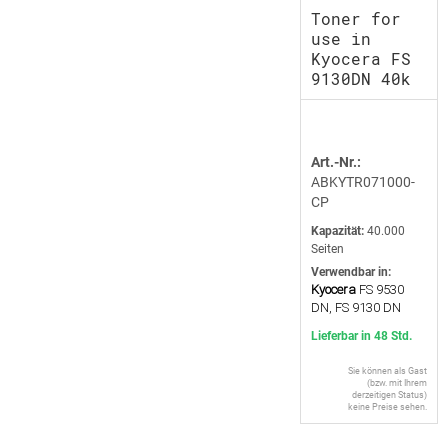
Toner for
use in
Kyocera FS
9130DN 40k
Art.-Nr.:
ABKYTR071000-
CP
Kapazität:
40.000
Seiten
Verwendbar in:
Kyocera
FS 9530
DN, FS 9130 DN
Lieferbar in 48 Std.
Sie können als Gast
(bzw. mit Ihrem
derzeitigen Status)
keine Preise sehen.