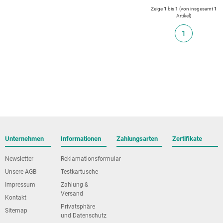
Zeige
1
bis
1
(von insgesamt
1
Artikel
)
1
Unternehmen
Informationen
Zahlungsarten
Zertifikate
Newsletter
Reklamationsformular
Unsere AGB
Testkartusche
Impressum
Zahlung &
Versand
Kontakt
Privatsphäre
Sitemap
und Datenschutz