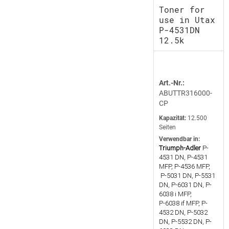
Toner for
use in Utax
P-4531DN
12.5k
Art.-Nr.:
ABUTTR316000-
CP
Kapazität:
12.500
Seiten
Verwendbar in:
Triumph-Adler
P-
4531 DN, P-4531
MFP, P-4536 MFP,
P-5031 DN, P-5531
DN, P-6031 DN, P-
6038 i MFP,
P-6038 if MFP, P-
4532 DN, P-5032
DN, P-5532 DN, P-