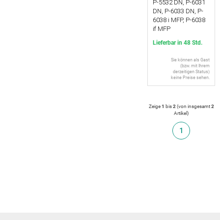
P-5532 DN, P-6031
DN, P-6033 DN, P-
6038 i MFP, P-6038
if MFP
Lieferbar in 48 Std.
Sie können als Gast
(bzw. mit Ihrem
derzeitigen Status)
keine Preise sehen.
Zeige
1
bis
2
(von insgesamt
2
Artikel
)
1