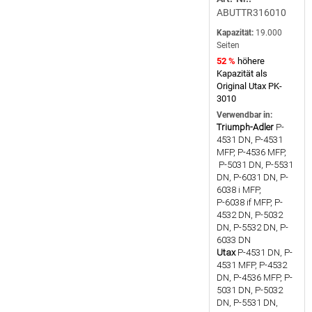
ABUTTR316010
Kapazität:
19.000
Seiten
52 %
höhere
Kapazität als
Original Utax PK-
3010
Verwendbar in:
Triumph-Adler
P-
4531 DN, P-4531
MFP, P-4536 MFP,
P-5031 DN, P-5531
DN, P-6031 DN, P-
6038 i MFP,
P-6038 if MFP, P-
4532 DN, P-5032
DN, P-5532 DN, P-
6033 DN
Utax
P-4531 DN, P-
4531 MFP, P-4532
DN, P-4536 MFP, P-
5031 DN, P-5032
DN, P-5531 DN,