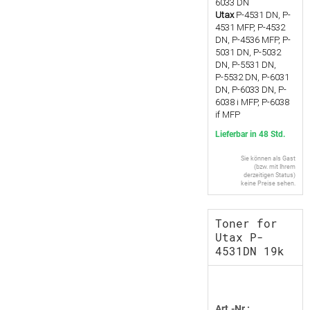
6033 DN
Utax
P-4531 DN, P-
4531 MFP, P-4532
DN, P-4536 MFP, P-
5031 DN, P-5032
DN, P-5531 DN,
P-5532 DN, P-6031
DN, P-6033 DN, P-
6038 i MFP, P-6038
if MFP
Lieferbar in 48 Std.
Sie können als Gast
(bzw. mit Ihrem
derzeitigen Status)
keine Preise sehen.
Toner for
Utax P-
4531DN 19k
Art.-Nr.: