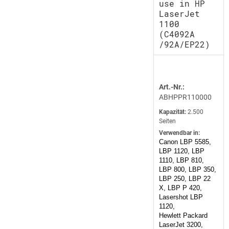
use in HP
LaserJet
1100
(C4092A
/92A/EP22)
Art.-Nr.:
ABHPPR110000
Kapazität:
2.500
Seiten
Verwendbar in:
Canon LBP 5585,
LBP 1120, LBP
1110, LBP 810,
LBP 800, LBP 350,
LBP 250, LBP 22
X, LBP P 420,
Lasershot LBP
1120,
Hewlett Packard
LaserJet 3200,