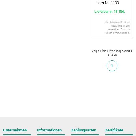
LaserJet 1100
Lieferbar in 48 Std.
Sie können als Gast
(bzw. mit Ihrem
derzeitigen Status)
keine Preise sehen.
Zeige
1
bis
1
(von insgesamt
1
Artikel
)
1
Unternehmen
Informationen
Zahlungsarten
Zertifikate