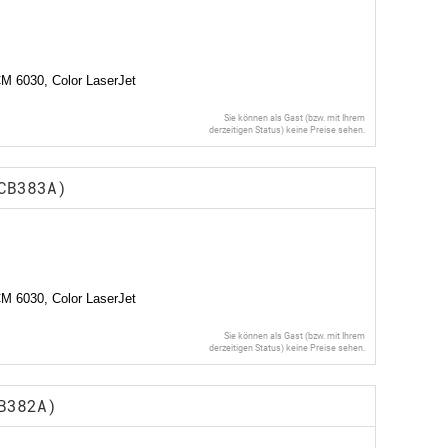
CM 6030, Color LaserJet
Sie können als Gast (bzw. mit Ihrem
derzeitigen Status) keine Preise sehen.
CB383A)
CM 6030, Color LaserJet
Sie können als Gast (bzw. mit Ihrem
derzeitigen Status) keine Preise sehen.
B382A)