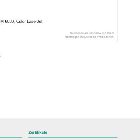
CM 6030, Color LaserJet
Sie können als Gast (bzw. mit Ihrem
derzeitigen Status) keine Preise sehen.
l
)
Zertifikate