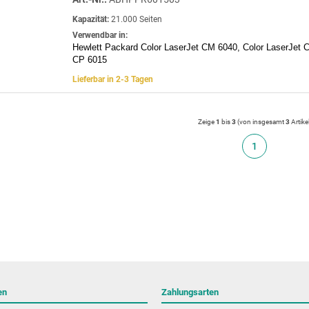
Kapazität:
21.000 Seiten
Verwendbar in:
Hewlett Packard Color LaserJet CM 6040, Color LaserJet 
CP 6015
Lieferbar in 2-3 Tagen
Zeige
1
bis
3
(von insgesamt
3
Artike
1
en
Zahlungsarten