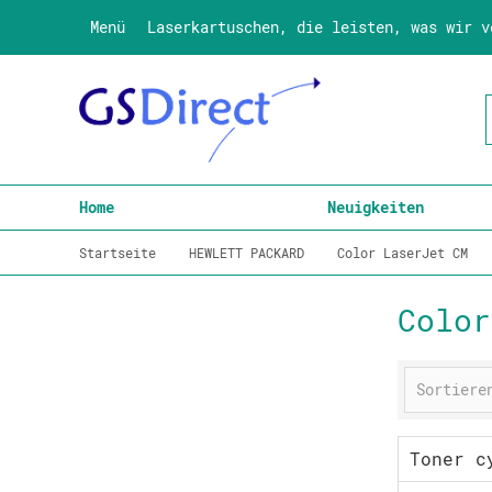
Menü
Laserkartuschen, die leisten, was wir v
Home
Neuigkeiten
Startseite
HEWLETT PACKARD
Color LaserJet CM
Color
Toner c