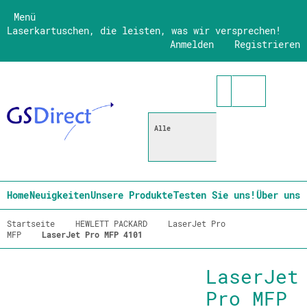
Menü
Laserkartuschen, die leisten, was wir versprechen!
Anmelden
Registrieren
Alle
Home
Neuigkeiten
Unsere Produkte
Testen Sie uns!
Über uns
Startseite
HEWLETT PACKARD
LaserJet Pro
MFP
LaserJet Pro MFP 4101
LaserJet
Pro MFP