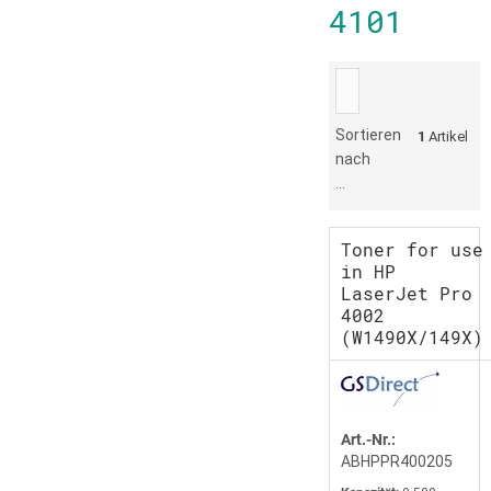
4101
Sortieren
1
Artikel
nach
...
Toner for use
in HP
LaserJet Pro
4002
(W1490X/149X)
Art.-Nr.:
ABHPPR400205