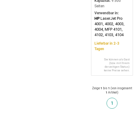
Kapazität:
9.500
Seiten
Verwendbar in:
HP
LaserJet Pro
4001, 4002, 4003,
4004, MFP 4101,
4102, 4103, 4104
Lieferbar in 2-3
Tagen
Sie können als Gast
(bzw. mit Ihrem
derzeitigen Status)
keine Preise sehen.
Zeige
1
bis
1
(von insgesamt
1
Artikel
)
1