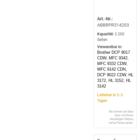
Art.-Nr.:
ABBRPR314203
Kapazität:
2.200
Seiten
Verwendbar in:
Brother DCP 9017
CDW, MFC 9342,
MFC 9332 CDW,
MFC 9142 CDN,
DCP 9022 CDW, HL
3172, HL 3152, HL
3142
Lieferbar in 2-3
Tagen
Sie können als Gast
(bzw. mit Ihrem
derzeitigen Status)
keine Preise sehen.