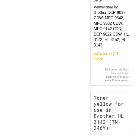
Seiten
Verwendbar in:
Brother DCP 9017
CDW, MFC 9342,
MFC 9332 CDW,
MFC 9142 CDN,
DCP 9022 CDW, HL
3172, HL 3152, HL
3142
Lieferbar in 2-3
Tagen
Sie können als Gast
(bzw. mit Ihrem
derzeitigen Status)
keine Preise sehen.
Toner
yellow for
use in
Brother HL
3142 (TN-
246Y)