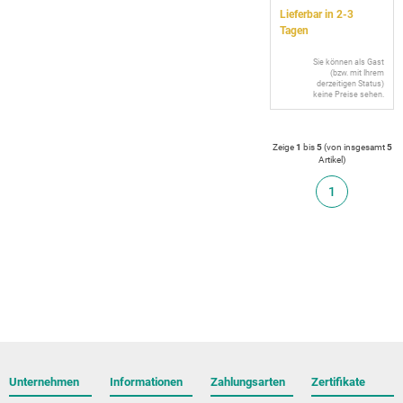
Lieferbar in 2-3
Tagen
Sie können als Gast
(bzw. mit Ihrem
derzeitigen Status)
keine Preise sehen.
Zeige
1
bis
5
(von insgesamt
5
Artikel
)
1
Unternehmen
Informationen
Zahlungsarten
Zertifikate