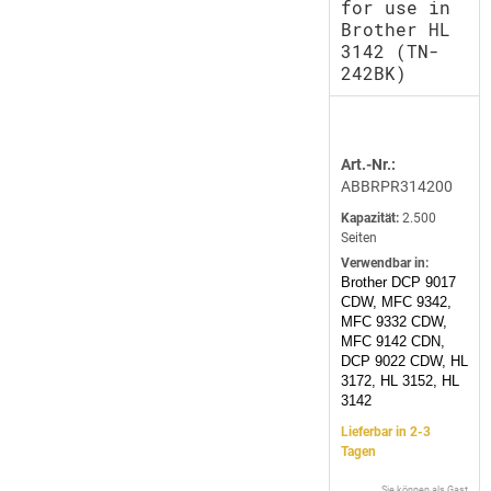
for use in
Brother HL
3142 (TN-
242BK)
Art.-Nr.:
ABBRPR314200
Kapazität:
2.500
Seiten
Verwendbar in:
Brother DCP 9017
CDW, MFC 9342,
MFC 9332 CDW,
MFC 9142 CDN,
DCP 9022 CDW, HL
3172, HL 3152, HL
3142
Lieferbar in 2-3
Tagen
Sie können als Gast