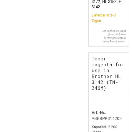
3172, HL 3152, HL
3142
Lieferbar in 2-3
Tagen
Sie können als Gast
(bzw. mit Ihrem
derzeitigen Status)
keine Preise sehen.
Toner
magenta for
use in
Brother HL
3142 (TN-
246M)
Art.-Nr.:
ABBRPR314202
Kapazität:
2.200