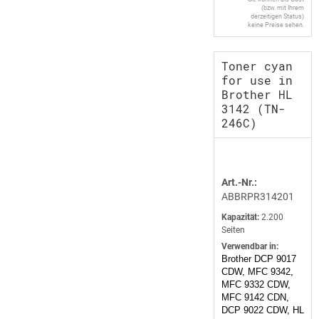
(bzw. mit Ihrem
derzeitigen Status)
keine Preise sehen.
Toner cyan
for use in
Brother HL
3142 (TN-
246C)
Art.-Nr.:
ABBRPR314201
Kapazität:
2.200
Seiten
Verwendbar in:
Brother DCP 9017
CDW, MFC 9342,
MFC 9332 CDW,
MFC 9142 CDN,
DCP 9022 CDW, HL