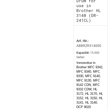
Drum for
use in
Brother HL
3140 (DR-
241CL)
Art.-Nr.:
ABBRZR314000
Kapazität:
15.000
Seiten
Verwendbar in:
Brother MFC 9342,
MFC 9340, MFC
9330, MFC 9140,
MFC 9130, MFC
9142 CDN, MFC
9332 CDW, HL
3172, HL 3170, HL
3152, HL 3150, HL
3141, HL 3140,
DCP 9020