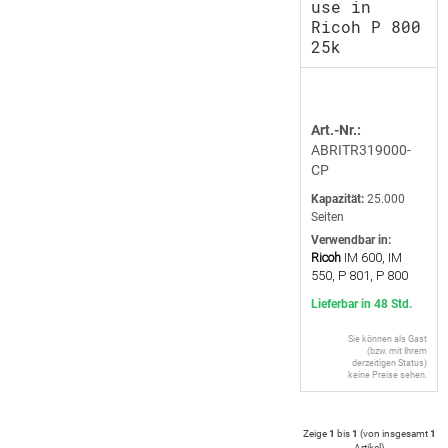
use in
Ricoh P 800
25k
Art.-Nr.:
ABRITR319000-
CP
Kapazität:
25.000
Seiten
Verwendbar in:
Ricoh
IM 600, IM
550, P 801, P 800
Lieferbar in 48 Std.
Sie können als Gast
(bzw. mit Ihrem
derzeitigen Status)
keine Preise sehen.
Zeige
1
bis
1
(von insgesamt
1
Artikel
)