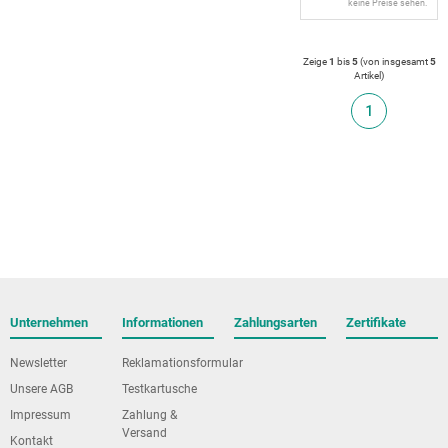
keine Preise sehen.
Zeige
1
bis
5
(von insgesamt
5
Artikel
)
1
Unternehmen
Informationen
Zahlungsarten
Zertifikate
Newsletter
Reklamationsformular
Unsere AGB
Testkartusche
Impressum
Zahlung &
Versand
Kontakt