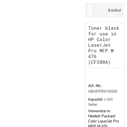
5
Artikel
Toner black
for use in
HP Color
LaserJet
Pro MFP M
476
(CF380A)
Art.-Nr.:
ABHPPR476000
Kapazität:
2.400
Seiten
Verwendbar in:
Hewlett Packard
Color LaserJet Pro
MFP M 476