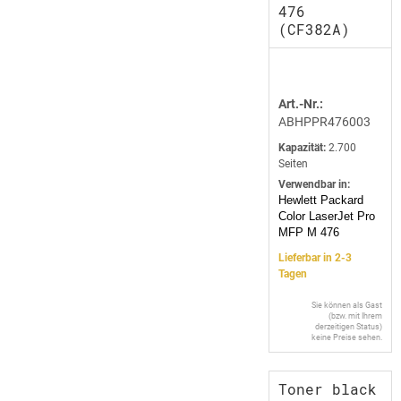
476
(CF382A)
Art.-Nr.:
ABHPPR476003
Kapazität:
2.700
Seiten
Verwendbar in:
Hewlett Packard
Color LaserJet Pro
MFP M 476
Lieferbar in 2-3
Tagen
Sie können als Gast
(bzw. mit Ihrem
derzeitigen Status)
keine Preise sehen.
Toner black