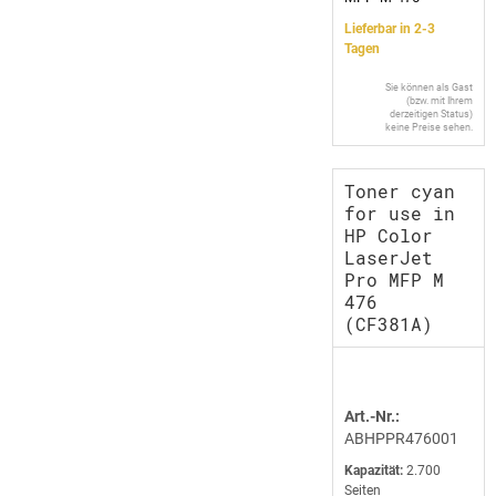
Lieferbar in 2-3
Tagen
Sie können als Gast
(bzw. mit Ihrem
derzeitigen Status)
keine Preise sehen.
Toner cyan
for use in
HP Color
LaserJet
Pro MFP M
476
(CF381A)
Art.-Nr.:
ABHPPR476001
Kapazität:
2.700
Seiten