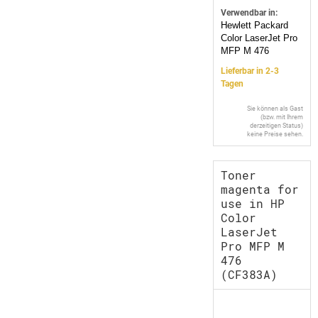
Verwendbar in:
Hewlett Packard
Color LaserJet Pro
MFP M 476
Lieferbar in 2-3
Tagen
Sie können als Gast
(bzw. mit Ihrem
derzeitigen Status)
keine Preise sehen.
Toner
magenta for
use in HP
Color
LaserJet
Pro MFP M
476
(CF383A)