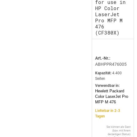
for use in
HP Color
LaserJet
Pro MFP M
476
(CF380X)
Art.-Nr.:
ABHPPR476005
Kapazität:
4.400
Seiten
Verwendbar in:
Hewlett Packard
Color LaserJet Pro
MFP M 476
Lieferbar in 2-3
Tagen
Sie können als Gast
(bzw. mit Ihrem
derzeitigen Status)