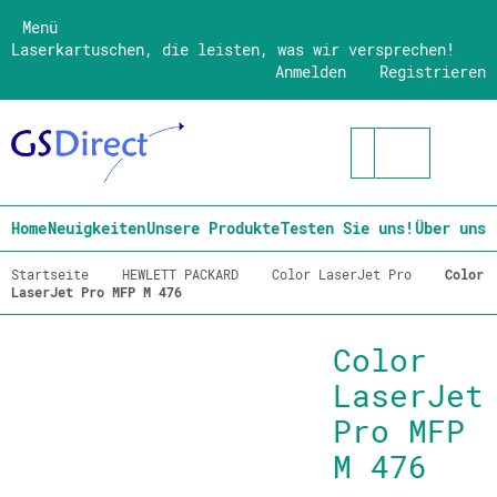
Menü
Laserkartuschen, die leisten, was wir versprechen!
Anmelden
Registrieren
Home
Neuigkeiten
Unsere Produkte
Testen Sie uns!
Über uns
Startseite
HEWLETT PACKARD
Color LaserJet Pro
Color
LaserJet Pro MFP M 476
Color
LaserJet
Pro MFP
M 476