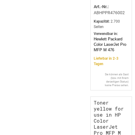
Art.-Nr.:
ABHPPR476002
Kapazität:
2.700
Seiten
Verwendbar in:
Hewlett Packard
Color LaserJet Pro
MFP M 476
Lieferbar in 2-3
Tagen
Sie können als Gast
(bzw. mit Ihrem
derzeitigen Status)
keine Preise sehen.
Toner
yellow for
use in HP
Color
LaserJet
Pro MFP M