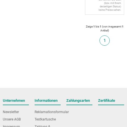
(bzw. mit Ihrem
derzeitigen Status)
keine Preise sehen.
Zeige
1
bis
1
(von insgesamt
1
Artikel
)
1
Unternehmen
Informationen
Zahlungsarten
Zertifikate
Newsletter
Reklamationsformular
Unsere AGB
Testkartusche
Impressum
Zahlung &