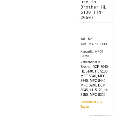
use in
Brother HL
5130 (TN-
3060)
Art.-Nr.:
ABBRPR513000
Kapazität:
6.700
Seiten
Verwendbar in:
Brother DCP 8040,
HL 5140, HL 5130,
MFC 8640, MFC
8840, MFC 8440,
MFC 8240, DCP
8045, HL 5170, HL
5150, MFC 8220
Lieferbar in 2-3
Tagen
Sie können als Gast